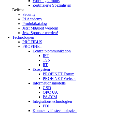
Working Groups
Zertifizierte Spezialisten
Beliebt
Security
PI Academy
Produktkatalog
Jetzt Mitglied werden!
Jetzt Sponsor werden!
Technologien
PROFIBUS
PROFINET
Echtzeitkommunikation
IRT
TSN
RT
Ecosystem
PROFINET Forum
PROFINET Website
Informationsmodelle
GSD
OPC UA
PA-DIM
Integrationstechnologien
FDI
Konnektivitätstechnologien