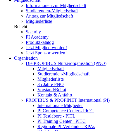
Mitgliedschaft
Informationen zur Mitgliedschaft
Studierenden-Mitgliedschaft
Antrag zur Mitgliedschaft
Mitgliederliste
Beliebt
Security
PI Academy
Produktkatalog
Jetzt Mitglied werden!
Jetzt Sponsor werden!
Organisation
Die PROFIBUS Nutzerorganisation (PNO)
Mitgliedschaft
Studierenden-Mitgliedschaft
Mitgliederliste
35 Jahre PNO
Vorstand/Beirat
Kontakt & Anfahrt
PROFIBUS & PROFINET International (PI)
Internationale Mitglieder
PI Competence Center - PICC
PI Testlabore - PITL
PI Training Center - PITC
Regionale PI-Verbände - RPAs