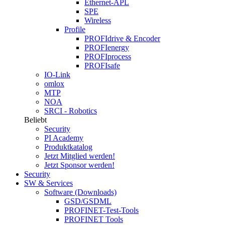
Ethernet-APL
SPE
Wireless
Profile
PROFIdrive & Encoder
PROFIenergy
PROFIprocess
PROFIsafe
IO-Link
omlox
MTP
NOA
SRCI - Robotics
Beliebt
Security
PI Academy
Produktkatalog
Jetzt Mitglied werden!
Jetzt Sponsor werden!
Security
SW & Services
Software (Downloads)
GSD/GSDML
PROFINET-Test-Tools
PROFINET Tools