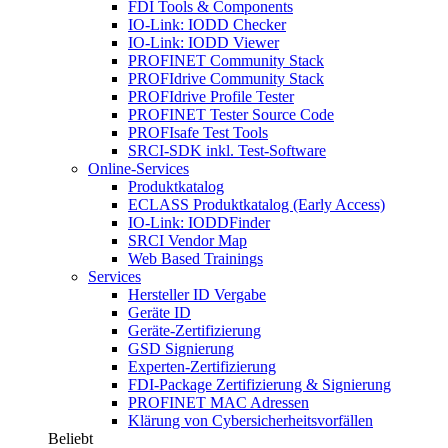
FDI Tools & Components
IO-Link: IODD Checker
IO-Link: IODD Viewer
PROFINET Community Stack
PROFIdrive Community Stack
PROFIdrive Profile Tester
PROFINET Tester Source Code
PROFIsafe Test Tools
SRCI-SDK inkl. Test-Software
Online-Services
Produktkatalog
ECLASS Produktkatalog (Early Access)
IO-Link: IODDFinder
SRCI Vendor Map
Web Based Trainings
Services
Hersteller ID Vergabe
Geräte ID
Geräte-Zertifizierung
GSD Signierung
Experten-Zertifizierung
FDI-Package Zertifizierung & Signierung
PROFINET MAC Adressen
Klärung von Cybersicherheitsvorfällen
Beliebt