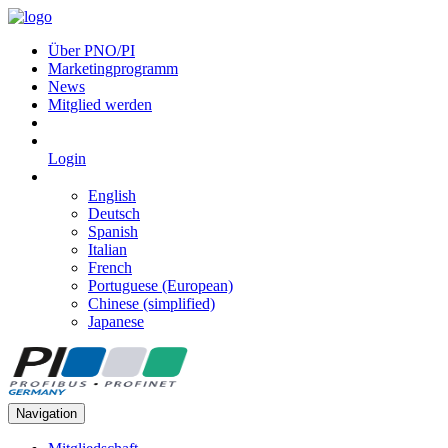
Über PNO/PI
Marketingprogramm
News
Mitglied werden
Login
English
Deutsch
Spanish
Italian
French
Portuguese (European)
Chinese (simplified)
Japanese
Navigation