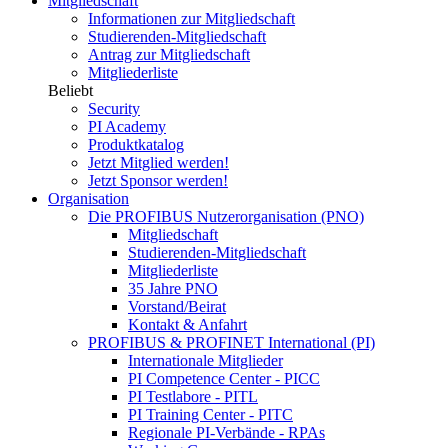
Mitgliedschaft
Informationen zur Mitgliedschaft
Studierenden-Mitgliedschaft
Antrag zur Mitgliedschaft
Mitgliederliste
Beliebt
Security
PI Academy
Produktkatalog
Jetzt Mitglied werden!
Jetzt Sponsor werden!
Organisation
Die PROFIBUS Nutzerorganisation (PNO)
Mitgliedschaft
Studierenden-Mitgliedschaft
Mitgliederliste
35 Jahre PNO
Vorstand/Beirat
Kontakt & Anfahrt
PROFIBUS & PROFINET International (PI)
Internationale Mitglieder
PI Competence Center - PICC
PI Testlabore - PITL
PI Training Center - PITC
Regionale PI-Verbände - RPAs