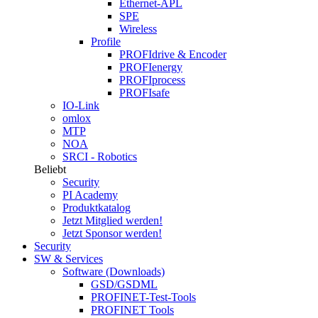
Ethernet-APL
SPE
Wireless
Profile
PROFIdrive & Encoder
PROFIenergy
PROFIprocess
PROFIsafe
IO-Link
omlox
MTP
NOA
SRCI - Robotics
Beliebt
Security
PI Academy
Produktkatalog
Jetzt Mitglied werden!
Jetzt Sponsor werden!
Security
SW & Services
Software (Downloads)
GSD/GSDML
PROFINET-Test-Tools
PROFINET Tools