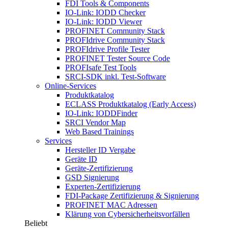
FDI Tools & Components
IO-Link: IODD Checker
IO-Link: IODD Viewer
PROFINET Community Stack
PROFIdrive Community Stack
PROFIdrive Profile Tester
PROFINET Tester Source Code
PROFIsafe Test Tools
SRCI-SDK inkl. Test-Software
Online-Services
Produktkatalog
ECLASS Produktkatalog (Early Access)
IO-Link: IODDFinder
SRCI Vendor Map
Web Based Trainings
Services
Hersteller ID Vergabe
Geräte ID
Geräte-Zertifizierung
GSD Signierung
Experten-Zertifizierung
FDI-Package Zertifizierung & Signierung
PROFINET MAC Adressen
Klärung von Cybersicherheitsvorfällen
Beliebt