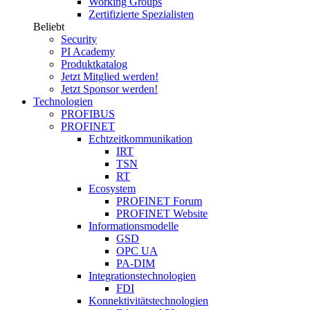
Working Groups
Zertifizierte Spezialisten
Beliebt
Security
PI Academy
Produktkatalog
Jetzt Mitglied werden!
Jetzt Sponsor werden!
Technologien
PROFIBUS
PROFINET
Echtzeitkommunikation
IRT
TSN
RT
Ecosystem
PROFINET Forum
PROFINET Website
Informationsmodelle
GSD
OPC UA
PA-DIM
Integrationstechnologien
FDI
Konnektivitätstechnologien