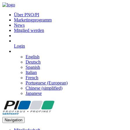
Über PNO/PI
Marketingprogramm
News
Mitglied werden
Login
English
Deutsch
Spanish
Italian
French
Portuguese (European)
Chinese (simplified)
Japanese
Navigation