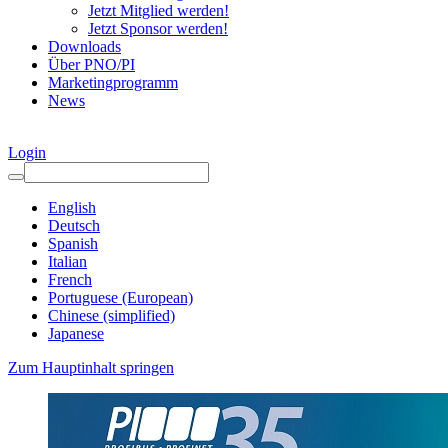
Jetzt Mitglied werden!
Jetzt Sponsor werden!
Downloads
Über PNO/PI
Marketingprogramm
News
Login
English
Deutsch
Spanish
Italian
French
Portuguese (European)
Chinese (simplified)
Japanese
Zum Hauptinhalt springen