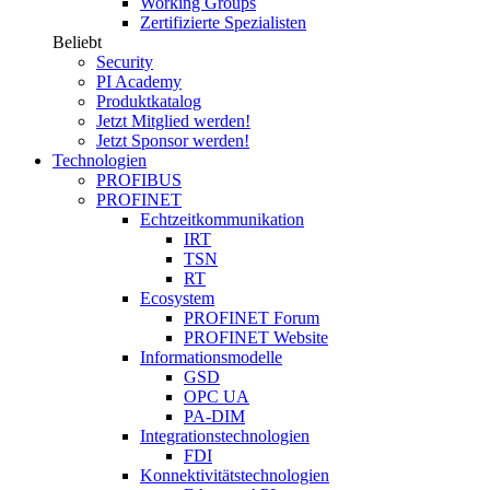
Working Groups
Zertifizierte Spezialisten
Beliebt
Security
PI Academy
Produktkatalog
Jetzt Mitglied werden!
Jetzt Sponsor werden!
Technologien
PROFIBUS
PROFINET
Echtzeitkommunikation
IRT
TSN
RT
Ecosystem
PROFINET Forum
PROFINET Website
Informationsmodelle
GSD
OPC UA
PA-DIM
Integrationstechnologien
FDI
Konnektivitätstechnologien