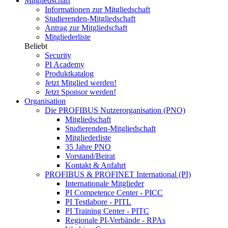
Mitgliedschaft
Informationen zur Mitgliedschaft
Studierenden-Mitgliedschaft
Antrag zur Mitgliedschaft
Mitgliederliste
Beliebt
Security
PI Academy
Produktkatalog
Jetzt Mitglied werden!
Jetzt Sponsor werden!
Organisation
Die PROFIBUS Nutzerorganisation (PNO)
Mitgliedschaft
Studierenden-Mitgliedschaft
Mitgliederliste
35 Jahre PNO
Vorstand/Beirat
Kontakt & Anfahrt
PROFIBUS & PROFINET International (PI)
Internationale Mitglieder
PI Competence Center - PICC
PI Testlabore - PITL
PI Training Center - PITC
Regionale PI-Verbände - RPAs