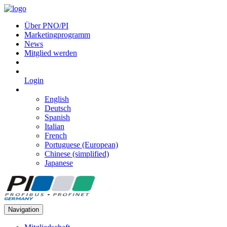
Über PNO/PI
Marketingprogramm
News
Mitglied werden
Login
English
Deutsch
Spanish
Italian
French
Portuguese (European)
Chinese (simplified)
Japanese
Navigation