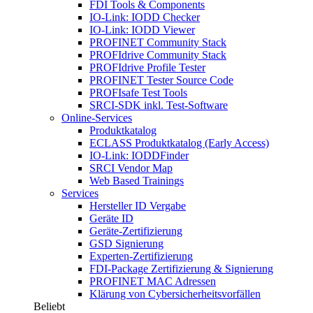
FDI Tools & Components
IO-Link: IODD Checker
IO-Link: IODD Viewer
PROFINET Community Stack
PROFIdrive Community Stack
PROFIdrive Profile Tester
PROFINET Tester Source Code
PROFIsafe Test Tools
SRCI-SDK inkl. Test-Software
Online-Services
Produktkatalog
ECLASS Produktkatalog (Early Access)
IO-Link: IODDFinder
SRCI Vendor Map
Web Based Trainings
Services
Hersteller ID Vergabe
Geräte ID
Geräte-Zertifizierung
GSD Signierung
Experten-Zertifizierung
FDI-Package Zertifizierung & Signierung
PROFINET MAC Adressen
Klärung von Cybersicherheitsvorfällen
Beliebt