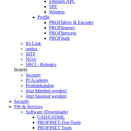
Ethernet-APL
SPE
Wireless
Profile
PROFIdrive & Encoder
PROFIenergy
PROFIprocess
PROFIsafe
IO-Link
omlox
MTP
NOA
SRCI - Robotics
Beliebt
Security
PI Academy
Produktkatalog
Jetzt Mitglied werden!
Jetzt Sponsor werden!
Security
SW & Services
Software (Downloads)
GSD/GSDML
PROFINET-Test-Tools
PROFINET Tools