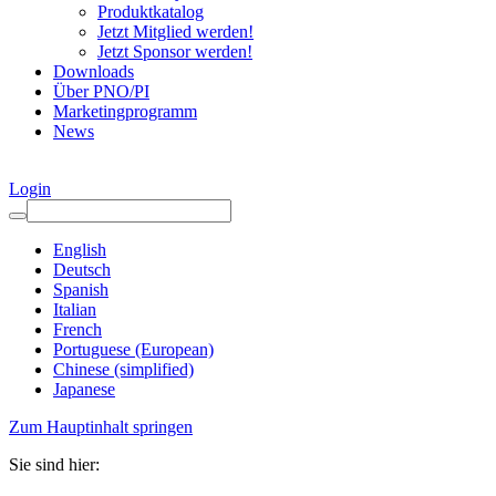
Produktkatalog
Jetzt Mitglied werden!
Jetzt Sponsor werden!
Downloads
Über PNO/PI
Marketingprogramm
News
Login
English
Deutsch
Spanish
Italian
French
Portuguese (European)
Chinese (simplified)
Japanese
Zum Hauptinhalt springen
Sie sind hier: