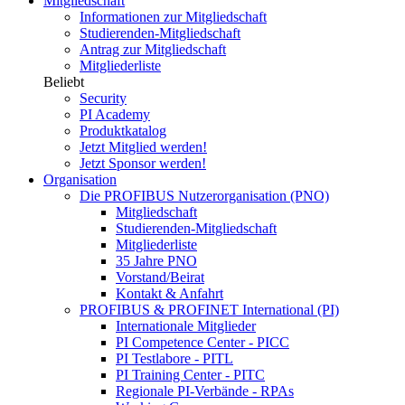
Mitgliedschaft
Informationen zur Mitgliedschaft
Studierenden-Mitgliedschaft
Antrag zur Mitgliedschaft
Mitgliederliste
Beliebt
Security
PI Academy
Produktkatalog
Jetzt Mitglied werden!
Jetzt Sponsor werden!
Organisation
Die PROFIBUS Nutzerorganisation (PNO)
Mitgliedschaft
Studierenden-Mitgliedschaft
Mitgliederliste
35 Jahre PNO
Vorstand/Beirat
Kontakt & Anfahrt
PROFIBUS & PROFINET International (PI)
Internationale Mitglieder
PI Competence Center - PICC
PI Testlabore - PITL
PI Training Center - PITC
Regionale PI-Verbände - RPAs