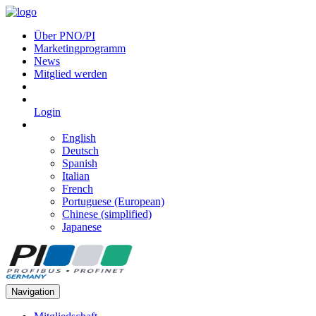
Über PNO/PI
Marketingprogramm
News
Mitglied werden
Login
English
Deutsch
Spanish
Italian
French
Portuguese (European)
Chinese (simplified)
Japanese
Navigation