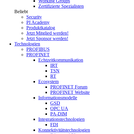
Working Groups
Zertifizierte Spezialisten
Beliebt
Security
PI Academy
Produktkatalog
Jetzt Mitglied werden!
Jetzt Sponsor werden!
Technologien
PROFIBUS
PROFINET
Echtzeitkommunikation
IRT
TSN
RT
Ecosystem
PROFINET Forum
PROFINET Website
Informationsmodelle
GSD
OPC UA
PA-DIM
Integrationstechnologien
FDI
Konnektivitätstechnologien