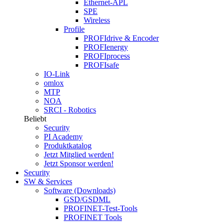
Ethernet-APL
SPE
Wireless
Profile
PROFIdrive & Encoder
PROFIenergy
PROFIprocess
PROFIsafe
IO-Link
omlox
MTP
NOA
SRCI - Robotics
Beliebt
Security
PI Academy
Produktkatalog
Jetzt Mitglied werden!
Jetzt Sponsor werden!
Security
SW & Services
Software (Downloads)
GSD/GSDML
PROFINET-Test-Tools
PROFINET Tools