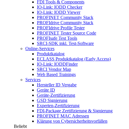
FDI Tools & Components
IO-Link: IODD Checker
IO-Link: IODD Viewer
PROFINET Community Stack
PROFIdrive Community Stack
PROFIdrive Profile Tester
PROFINET Tester Source Code
PROFIsafe Test Tools
SRCI-SDK inkl. Test-Software
Online-Services
Produktkatalog
ECLASS Produktkatalog (Early Access)
IO-Link: IODDFinder
SRCI Vendor Map
Web Based Trainings
Services
Hersteller ID Vergabe
Geräte ID
Geräte-Zertifizierung
GSD Signierung
Experten-Zertifizierung
FDI-Package Zertifizierung & Signierung
PROFINET MAC Adressen
Klärung von Cybersicherheitsvorfällen
Beliebt