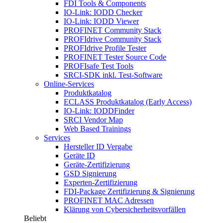
FDI Tools & Components
IO-Link: IODD Checker
IO-Link: IODD Viewer
PROFINET Community Stack
PROFIdrive Community Stack
PROFIdrive Profile Tester
PROFINET Tester Source Code
PROFIsafe Test Tools
SRCI-SDK inkl. Test-Software
Online-Services
Produktkatalog
ECLASS Produktkatalog (Early Access)
IO-Link: IODDFinder
SRCI Vendor Map
Web Based Trainings
Services
Hersteller ID Vergabe
Geräte ID
Geräte-Zertifizierung
GSD Signierung
Experten-Zertifizierung
FDI-Package Zertifizierung & Signierung
PROFINET MAC Adressen
Klärung von Cybersicherheitsvorfällen
Beliebt