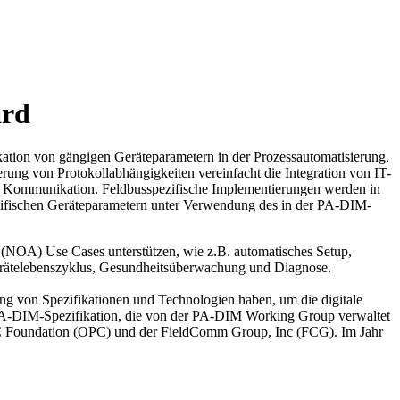
ard
kation von gängigen Geräteparametern in der Prozessautomatisierung,
ng von Protokollabhängigkeiten vereinfacht die Integration von IT-
) Kommunikation. Feldbusspezifische Implementierungen werden in
ifischen Geräteparametern unter Verwendung des in der PA-DIM-
OA) Use Cases unterstützen, wie z.B. automatisches Setup,
 Gerätelebenszyklus, Gesundheitsüberwachung und Diagnose.
g von Spezifikationen und Technologien haben, um die digitale
r PA-DIM-Spezifikation, die von der PA-DIM Working Group verwaltet
PC Foundation (OPC) und der FieldComm Group, Inc (FCG). Im Jahr