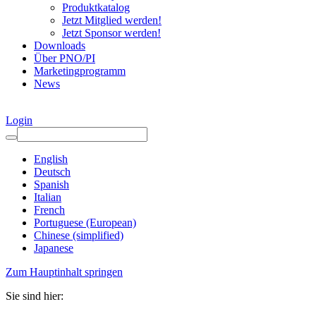
Produktkatalog
Jetzt Mitglied werden!
Jetzt Sponsor werden!
Downloads
Über PNO/PI
Marketingprogramm
News
Login
English
Deutsch
Spanish
Italian
French
Portuguese (European)
Chinese (simplified)
Japanese
Zum Hauptinhalt springen
Sie sind hier: