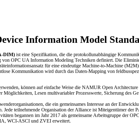
evice Information Model Stand
PA-DIM)
ist eine Spezifikation, die die protokollunabhängige Kommuni
von OPC UA Information Modeling Techniken definiert. Die Eliminieru
eräteinformationsansatz für eine eindeutige Machine-to-Machine (M2M
htlose Kommunikation wird durch das Daten-Mapping von feldbusspez
rwenden, können auf einfache Weise die NAMUR Open Architecture (N
bler Möglichkeiten, Lesen multivariabler Prozesswerte, Sicherung des
nderorganisationen, die ein gemeinsames Interesse an der Entwicklun
en. Jede teilnehmende Organisation der Alliance ist Miteigentümer de
tivitäten begannen im Jahr 2017 als gemeinsame Arbeitsgruppe der O
A, WCI-ASCI und ZVEI erweitert.