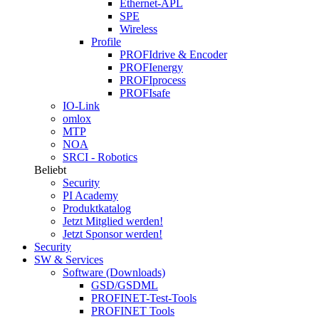
Ethernet-APL
SPE
Wireless
Profile
PROFIdrive & Encoder
PROFIenergy
PROFIprocess
PROFIsafe
IO-Link
omlox
MTP
NOA
SRCI - Robotics
Beliebt
Security
PI Academy
Produktkatalog
Jetzt Mitglied werden!
Jetzt Sponsor werden!
Security
SW & Services
Software (Downloads)
GSD/GSDML
PROFINET-Test-Tools
PROFINET Tools