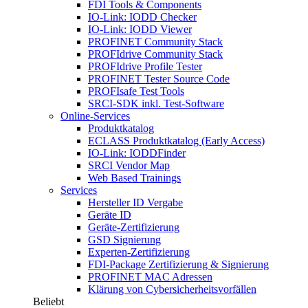
FDI Tools & Components
IO-Link: IODD Checker
IO-Link: IODD Viewer
PROFINET Community Stack
PROFIdrive Community Stack
PROFIdrive Profile Tester
PROFINET Tester Source Code
PROFIsafe Test Tools
SRCI-SDK inkl. Test-Software
Online-Services
Produktkatalog
ECLASS Produktkatalog (Early Access)
IO-Link: IODDFinder
SRCI Vendor Map
Web Based Trainings
Services
Hersteller ID Vergabe
Geräte ID
Geräte-Zertifizierung
GSD Signierung
Experten-Zertifizierung
FDI-Package Zertifizierung & Signierung
PROFINET MAC Adressen
Klärung von Cybersicherheitsvorfällen
Beliebt