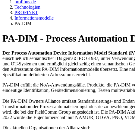
profibus.de
Technologien
PROFINET
Informationsmodelle
PA-DIM
PA-DIM - Process Automation D
Der Process Automation Device Information Model Standard (
einschließlich semantischer IDs gemäß IEC 61987, unter Verwendung 
und OT-Systemen und ermöglicht gleichzeitig einen semantischen G
den Adressraum des PA-DIM Informationsmodells übersetzt. Eine na
Spezifikation definierten Adressraums erreicht.
PA-DIM erfüllt die NoA-Anwendungsfälle. Produkte, die PA-DIM ve
eindeutige Identifikation, Gerätedimensionierung, Testen multivaria
Die PA-DIM Owners Alliance umfasst Standardisierungs- und Endanwe
Transformation der Prozessautomatisierungsindustrie zu beschleunig
wird, die bei der FieldComm Group angesiedelt ist. Die PA-DIM Ak
2022 wurde die Eigentümerschaft auf NAMUR, ODVA, PNO, VDM
Die aktuellen Organisationen der Allianz sind: