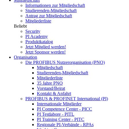
Mitgliedschaft
Informationen zur Mitgliedschaft
Studierenden-Mitgliedschaft
Antrag zur Mitgliedschaft
Mitgliederliste
Beliebt
Security
PI Academy
Produktkatalog
Jetzt Mitglied werden!
Jetzt Sponsor werden!
Organisation
Die PROFIBUS Nutzerorganisation (PNO)
Mitgliedschaft
Studierenden-Mitgliedschaft
Mitgliederliste
35 Jahre PNO
Vorstand/Beirat
Kontakt & Anfahrt
PROFIBUS & PROFINET International (PI)
Internationale Mitglieder
PI Competence Center - PICC
PI Testlabore - PITL
PI Training Center - PITC
Regionale PI-Verbände - RPAs