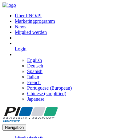
Über PNO/PI
Marketingprogramm
News
Mitglied werden
Login
English
Deutsch
Spanish
Italian
French
Portuguese (European)
Chinese (simplified)
Japanese
Navigation