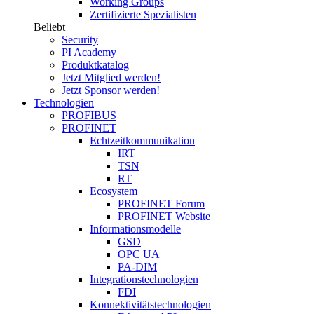
Working Groups
Zertifizierte Spezialisten
Beliebt
Security
PI Academy
Produktkatalog
Jetzt Mitglied werden!
Jetzt Sponsor werden!
Technologien
PROFIBUS
PROFINET
Echtzeitkommunikation
IRT
TSN
RT
Ecosystem
PROFINET Forum
PROFINET Website
Informationsmodelle
GSD
OPC UA
PA-DIM
Integrationstechnologien
FDI
Konnektivitätstechnologien