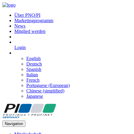
Über PNO/PI
Marketingprogramm
News
Mitglied werden
Login
English
Deutsch
Spanish
Italian
French
Portuguese (European)
Chinese (simplified)
Japanese
Navigation