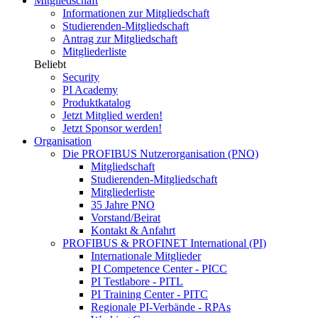
Mitgliedschaft
Informationen zur Mitgliedschaft
Studierenden-Mitgliedschaft
Antrag zur Mitgliedschaft
Mitgliederliste
Beliebt
Security
PI Academy
Produktkatalog
Jetzt Mitglied werden!
Jetzt Sponsor werden!
Organisation
Die PROFIBUS Nutzerorganisation (PNO)
Mitgliedschaft
Studierenden-Mitgliedschaft
Mitgliederliste
35 Jahre PNO
Vorstand/Beirat
Kontakt & Anfahrt
PROFIBUS & PROFINET International (PI)
Internationale Mitglieder
PI Competence Center - PICC
PI Testlabore - PITL
PI Training Center - PITC
Regionale PI-Verbände - RPAs