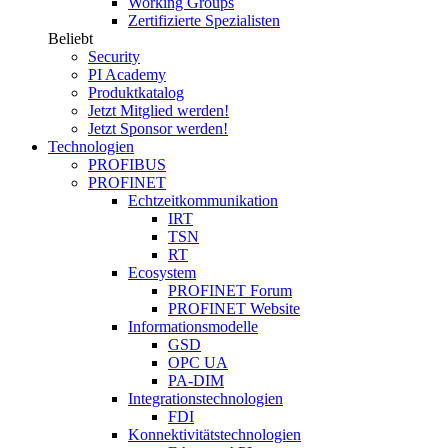
Working Groups
Zertifizierte Spezialisten
Beliebt
Security
PI Academy
Produktkatalog
Jetzt Mitglied werden!
Jetzt Sponsor werden!
Technologien
PROFIBUS
PROFINET
Echtzeitkommunikation
IRT
TSN
RT
Ecosystem
PROFINET Forum
PROFINET Website
Informationsmodelle
GSD
OPC UA
PA-DIM
Integrationstechnologien
FDI
Konnektivitätstechnologien