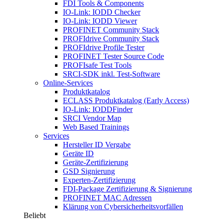
FDI Tools & Components
IO-Link: IODD Checker
IO-Link: IODD Viewer
PROFINET Community Stack
PROFIdrive Community Stack
PROFIdrive Profile Tester
PROFINET Tester Source Code
PROFIsafe Test Tools
SRCI-SDK inkl. Test-Software
Online-Services
Produktkatalog
ECLASS Produktkatalog (Early Access)
IO-Link: IODDFinder
SRCI Vendor Map
Web Based Trainings
Services
Hersteller ID Vergabe
Geräte ID
Geräte-Zertifizierung
GSD Signierung
Experten-Zertifizierung
FDI-Package Zertifizierung & Signierung
PROFINET MAC Adressen
Klärung von Cybersicherheitsvorfällen
Beliebt