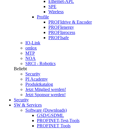
Ethernet-APL
SPE
Wireless
Profile
PROFIdrive & Encoder
PROFIenergy
PROFIprocess
PROFIsafe
IO-Link
omlox
MTP
NOA
SRCI - Robotics
Beliebt
Security
PI Academy
Produktkatalog
Jetzt Mitglied werden!
Jetzt Sponsor werden!
Security
SW & Services
Software (Downloads)
GSD/GSDML
PROFINET-Test-Tools
PROFINET Tools