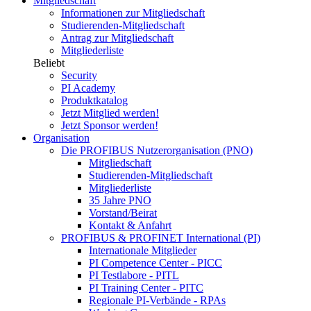
Mitgliedschaft
Informationen zur Mitgliedschaft
Studierenden-Mitgliedschaft
Antrag zur Mitgliedschaft
Mitgliederliste
Beliebt
Security
PI Academy
Produktkatalog
Jetzt Mitglied werden!
Jetzt Sponsor werden!
Organisation
Die PROFIBUS Nutzerorganisation (PNO)
Mitgliedschaft
Studierenden-Mitgliedschaft
Mitgliederliste
35 Jahre PNO
Vorstand/Beirat
Kontakt & Anfahrt
PROFIBUS & PROFINET International (PI)
Internationale Mitglieder
PI Competence Center - PICC
PI Testlabore - PITL
PI Training Center - PITC
Regionale PI-Verbände - RPAs