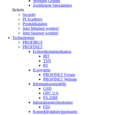
Working Groups
Zertifizierte Spezialisten
Beliebt
Security
PI Academy
Produktkatalog
Jetzt Mitglied werden!
Jetzt Sponsor werden!
Technologien
PROFIBUS
PROFINET
Echtzeitkommunikation
IRT
TSN
RT
Ecosystem
PROFINET Forum
PROFINET Website
Informationsmodelle
GSD
OPC UA
PA-DIM
Integrationstechnologien
FDI
Konnektivitätstechnologien