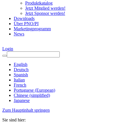
Produktkatalog
Jetzt Mitglied werden!
Jetzt Sponsor werden!
Downloads
Über PNO/PI
Marketingprogramm
News
Login
English
Deutsch
Spanish
Italian
French
Portuguese (European)
Chinese (simplified)
Japanese
Zum Hauptinhalt springen
Sie sind hier: