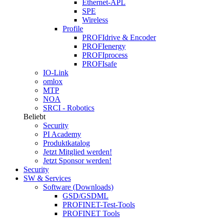
Ethernet-APL
SPE
Wireless
Profile
PROFIdrive & Encoder
PROFIenergy
PROFIprocess
PROFIsafe
IO-Link
omlox
MTP
NOA
SRCI - Robotics
Beliebt
Security
PI Academy
Produktkatalog
Jetzt Mitglied werden!
Jetzt Sponsor werden!
Security
SW & Services
Software (Downloads)
GSD/GSDML
PROFINET-Test-Tools
PROFINET Tools