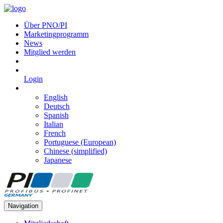
Über PNO/PI
Marketingprogramm
News
Mitglied werden
Login
English
Deutsch
Spanish
Italian
French
Portuguese (European)
Chinese (simplified)
Japanese
Navigation