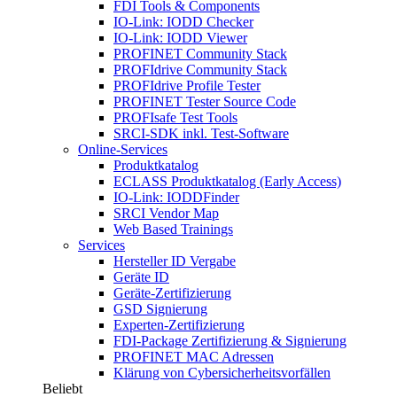
FDI Tools & Components
IO-Link: IODD Checker
IO-Link: IODD Viewer
PROFINET Community Stack
PROFIdrive Community Stack
PROFIdrive Profile Tester
PROFINET Tester Source Code
PROFIsafe Test Tools
SRCI-SDK inkl. Test-Software
Online-Services
Produktkatalog
ECLASS Produktkatalog (Early Access)
IO-Link: IODDFinder
SRCI Vendor Map
Web Based Trainings
Services
Hersteller ID Vergabe
Geräte ID
Geräte-Zertifizierung
GSD Signierung
Experten-Zertifizierung
FDI-Package Zertifizierung & Signierung
PROFINET MAC Adressen
Klärung von Cybersicherheitsvorfällen
Beliebt