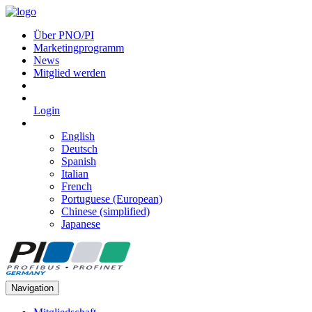
Über PNO/PI
Marketingprogramm
News
Mitglied werden
Login
English
Deutsch
Spanish
Italian
French
Portuguese (European)
Chinese (simplified)
Japanese
Navigation