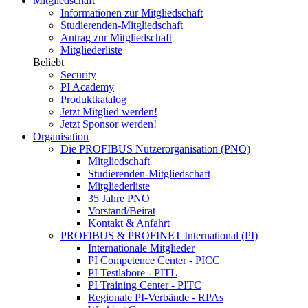
Mitgliedschaft
Informationen zur Mitgliedschaft
Studierenden-Mitgliedschaft
Antrag zur Mitgliedschaft
Mitgliederliste
Beliebt
Security
PI Academy
Produktkatalog
Jetzt Mitglied werden!
Jetzt Sponsor werden!
Organisation
Die PROFIBUS Nutzerorganisation (PNO)
Mitgliedschaft
Studierenden-Mitgliedschaft
Mitgliederliste
35 Jahre PNO
Vorstand/Beirat
Kontakt & Anfahrt
PROFIBUS & PROFINET International (PI)
Internationale Mitglieder
PI Competence Center - PICC
PI Testlabore - PITL
PI Training Center - PITC
Regionale PI-Verbände - RPAs