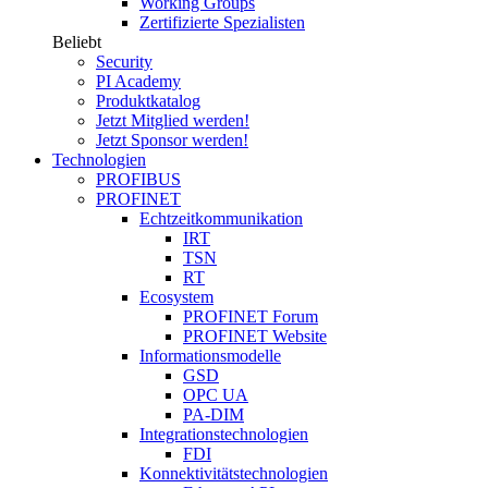
Working Groups
Zertifizierte Spezialisten
Beliebt
Security
PI Academy
Produktkatalog
Jetzt Mitglied werden!
Jetzt Sponsor werden!
Technologien
PROFIBUS
PROFINET
Echtzeitkommunikation
IRT
TSN
RT
Ecosystem
PROFINET Forum
PROFINET Website
Informationsmodelle
GSD
OPC UA
PA-DIM
Integrationstechnologien
FDI
Konnektivitätstechnologien