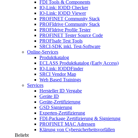
FDI Tools & Components
IO-Link: IODD Checker
IO-Link: IODD Viewer
PROFINET Community Stack
PROFIdrive Community Stack
PROFIdrive Profile Tester
PROFINET Tester Source Code
PROFIsafe Test Tools
SRCI-SDK inkl. Test-Software
Online-Services
Produktkatalog
ECLASS Produktkatalog (Early Access)
IO-Link: IODDFinder
SRCI Vendor Map
Web Based Trainings
Services
Hersteller ID Vergabe
Geräte ID
Geräte-Zertifizierung
GSD Signierung
Experten-Zertifizierung
FDI-Package Zertifizierung & Signierung
PROFINET MAC Adressen
Klärung von Cybersicherheitsvorfällen
Beliebt