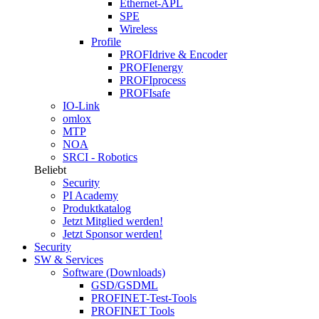
Ethernet-APL
SPE
Wireless
Profile
PROFIdrive & Encoder
PROFIenergy
PROFIprocess
PROFIsafe
IO-Link
omlox
MTP
NOA
SRCI - Robotics
Beliebt
Security
PI Academy
Produktkatalog
Jetzt Mitglied werden!
Jetzt Sponsor werden!
Security
SW & Services
Software (Downloads)
GSD/GSDML
PROFINET-Test-Tools
PROFINET Tools