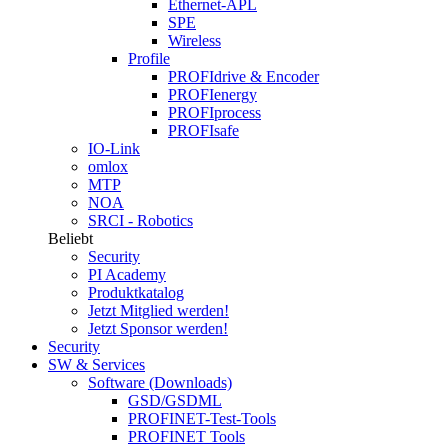
Ethernet-APL
SPE
Wireless
Profile
PROFIdrive & Encoder
PROFIenergy
PROFIprocess
PROFIsafe
IO-Link
omlox
MTP
NOA
SRCI - Robotics
Beliebt
Security
PI Academy
Produktkatalog
Jetzt Mitglied werden!
Jetzt Sponsor werden!
Security
SW & Services
Software (Downloads)
GSD/GSDML
PROFINET-Test-Tools
PROFINET Tools