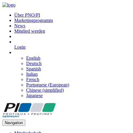
Über PNO/PI
Marketingprogramm
News
Mitglied werden
Login
English
Deutsch
Spanish
Italian
French
Portuguese (European)
Chinese (simplified)
Japanese
Navigation