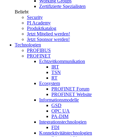
Working Groups
Zertifizierte Spezialisten
Beliebt
Security
PI Academy
Produktkatalog
Jetzt Mitglied werden!
Jetzt Sponsor werden!
Technologien
PROFIBUS
PROFINET
Echtzeitkommunikation
IRT
TSN
RT
Ecosystem
PROFINET Forum
PROFINET Website
Informationsmodelle
GSD
OPC UA
PA-DIM
Integrationstechnologien
FDI
Konnektivitätstechnologien