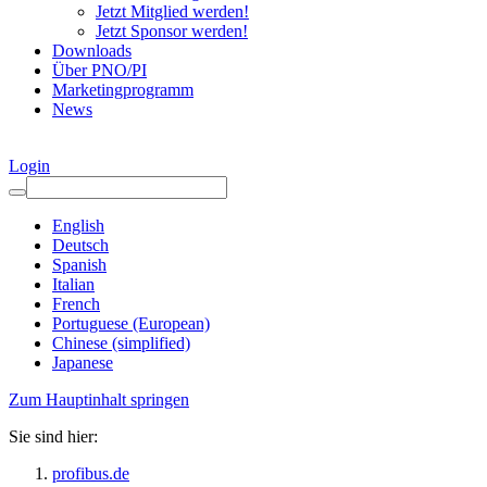
Jetzt Mitglied werden!
Jetzt Sponsor werden!
Downloads
Über PNO/PI
Marketingprogramm
News
Login
English
Deutsch
Spanish
Italian
French
Portuguese (European)
Chinese (simplified)
Japanese
Zum Hauptinhalt springen
Sie sind hier:
profibus.de