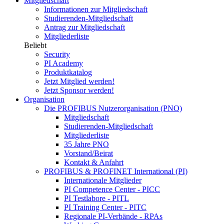
Mitgliedschaft
Informationen zur Mitgliedschaft
Studierenden-Mitgliedschaft
Antrag zur Mitgliedschaft
Mitgliederliste
Beliebt
Security
PI Academy
Produktkatalog
Jetzt Mitglied werden!
Jetzt Sponsor werden!
Organisation
Die PROFIBUS Nutzerorganisation (PNO)
Mitgliedschaft
Studierenden-Mitgliedschaft
Mitgliederliste
35 Jahre PNO
Vorstand/Beirat
Kontakt & Anfahrt
PROFIBUS & PROFINET International (PI)
Internationale Mitglieder
PI Competence Center - PICC
PI Testlabore - PITL
PI Training Center - PITC
Regionale PI-Verbände - RPAs