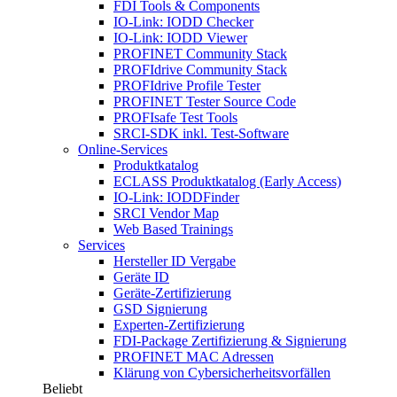
FDI Tools & Components
IO-Link: IODD Checker
IO-Link: IODD Viewer
PROFINET Community Stack
PROFIdrive Community Stack
PROFIdrive Profile Tester
PROFINET Tester Source Code
PROFIsafe Test Tools
SRCI-SDK inkl. Test-Software
Online-Services
Produktkatalog
ECLASS Produktkatalog (Early Access)
IO-Link: IODDFinder
SRCI Vendor Map
Web Based Trainings
Services
Hersteller ID Vergabe
Geräte ID
Geräte-Zertifizierung
GSD Signierung
Experten-Zertifizierung
FDI-Package Zertifizierung & Signierung
PROFINET MAC Adressen
Klärung von Cybersicherheitsvorfällen
Beliebt