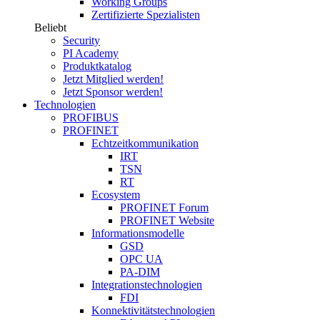
Working Groups
Zertifizierte Spezialisten
Beliebt
Security
PI Academy
Produktkatalog
Jetzt Mitglied werden!
Jetzt Sponsor werden!
Technologien
PROFIBUS
PROFINET
Echtzeitkommunikation
IRT
TSN
RT
Ecosystem
PROFINET Forum
PROFINET Website
Informationsmodelle
GSD
OPC UA
PA-DIM
Integrationstechnologien
FDI
Konnektivitätstechnologien