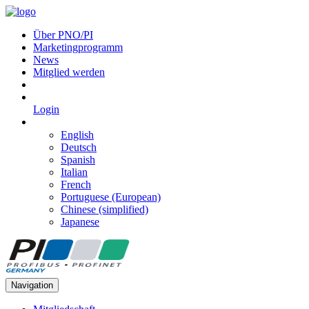
Über PNO/PI
Marketingprogramm
News
Mitglied werden
Login
English
Deutsch
Spanish
Italian
French
Portuguese (European)
Chinese (simplified)
Japanese
Navigation