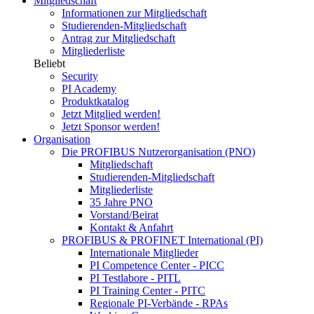
Mitgliedschaft
Informationen zur Mitgliedschaft
Studierenden-Mitgliedschaft
Antrag zur Mitgliedschaft
Mitgliederliste
Beliebt
Security
PI Academy
Produktkatalog
Jetzt Mitglied werden!
Jetzt Sponsor werden!
Organisation
Die PROFIBUS Nutzerorganisation (PNO)
Mitgliedschaft
Studierenden-Mitgliedschaft
Mitgliederliste
35 Jahre PNO
Vorstand/Beirat
Kontakt & Anfahrt
PROFIBUS & PROFINET International (PI)
Internationale Mitglieder
PI Competence Center - PICC
PI Testlabore - PITL
PI Training Center - PITC
Regionale PI-Verbände - RPAs