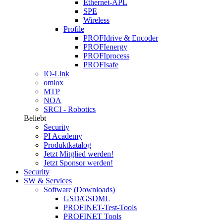
Ethernet-APL
SPE
Wireless
Profile
PROFIdrive & Encoder
PROFIenergy
PROFIprocess
PROFIsafe
IO-Link
omlox
MTP
NOA
SRCI - Robotics
Beliebt
Security
PI Academy
Produktkatalog
Jetzt Mitglied werden!
Jetzt Sponsor werden!
Security
SW & Services
Software (Downloads)
GSD/GSDML
PROFINET-Test-Tools
PROFINET Tools