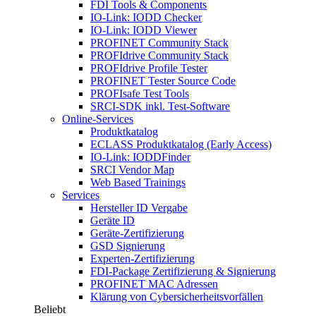
FDI Tools & Components
IO-Link: IODD Checker
IO-Link: IODD Viewer
PROFINET Community Stack
PROFIdrive Community Stack
PROFIdrive Profile Tester
PROFINET Tester Source Code
PROFIsafe Test Tools
SRCI-SDK inkl. Test-Software
Online-Services
Produktkatalog
ECLASS Produktkatalog (Early Access)
IO-Link: IODDFinder
SRCI Vendor Map
Web Based Trainings
Services
Hersteller ID Vergabe
Geräte ID
Geräte-Zertifizierung
GSD Signierung
Experten-Zertifizierung
FDI-Package Zertifizierung & Signierung
PROFINET MAC Adressen
Klärung von Cybersicherheitsvorfällen
Beliebt