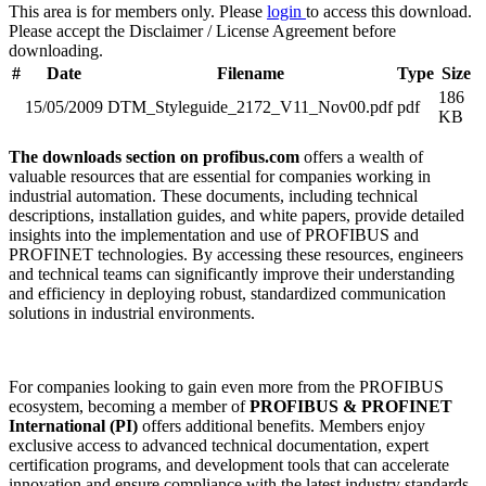
This area is for members only. Please
login
to access this download.
Please accept the Disclaimer / License Agreement before
downloading.
#
Date
Filename
Type
Size
186
15/05/2009
DTM_Styleguide_2172_V11_Nov00.pdf
pdf
KB
The downloads section on profibus.com
offers a wealth of
valuable resources that are essential for companies working in
industrial automation. These documents, including technical
descriptions, installation guides, and white papers, provide detailed
insights into the implementation and use of PROFIBUS and
PROFINET technologies. By accessing these resources, engineers
and technical teams can significantly improve their understanding
and efficiency in deploying robust, standardized communication
solutions in industrial environments.
For companies looking to gain even more from the PROFIBUS
ecosystem, becoming a member of
PROFIBUS & PROFINET
International (PI)
offers additional benefits. Members enjoy
exclusive access to advanced technical documentation, expert
certification programs, and development tools that can accelerate
innovation and ensure compliance with the latest industry standards.