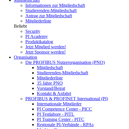
Mitgliedschaft
Informationen zur Mitgliedschaft
Studierenden-Mitgliedschaft
Antrag zur Mitgliedschaft
Mitgliederliste
Beliebt
Security
PI Academy
Produktkatalog
Jetzt Mitglied werden!
Jetzt Sponsor werden!
Organisation
Die PROFIBUS Nutzerorganisation (PNO)
Mitgliedschaft
Studierenden-Mitgliedschaft
Mitgliederliste
35 Jahre PNO
Vorstand/Beirat
Kontakt & Anfahrt
PROFIBUS & PROFINET International (PI)
Internationale Mitglieder
PI Competence Center - PICC
PI Testlabore - PITL
PI Training Center - PITC
Regionale PI-Verbände - RPAs