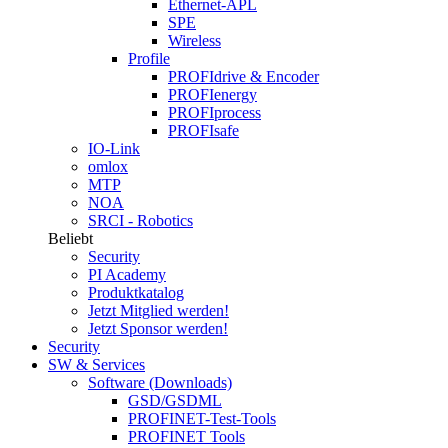
Ethernet-APL
SPE
Wireless
Profile
PROFIdrive & Encoder
PROFIenergy
PROFIprocess
PROFIsafe
IO-Link
omlox
MTP
NOA
SRCI - Robotics
Beliebt
Security
PI Academy
Produktkatalog
Jetzt Mitglied werden!
Jetzt Sponsor werden!
Security
SW & Services
Software (Downloads)
GSD/GSDML
PROFINET-Test-Tools
PROFINET Tools