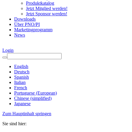
Produktkatalog
Jetzt Mitglied werden!
Jetzt Sponsor werden!
Downloads
Über PNO/PI
Marketingprogramm
News
Login
English
Deutsch
Spanish
Italian
French
Portuguese (European)
Chinese (simplified)
Japanese
Zum Hauptinhalt springen
Sie sind hier: