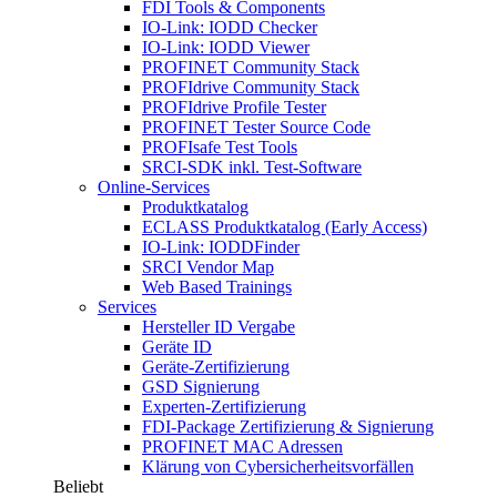
FDI Tools & Components
IO-Link: IODD Checker
IO-Link: IODD Viewer
PROFINET Community Stack
PROFIdrive Community Stack
PROFIdrive Profile Tester
PROFINET Tester Source Code
PROFIsafe Test Tools
SRCI-SDK inkl. Test-Software
Online-Services
Produktkatalog
ECLASS Produktkatalog (Early Access)
IO-Link: IODDFinder
SRCI Vendor Map
Web Based Trainings
Services
Hersteller ID Vergabe
Geräte ID
Geräte-Zertifizierung
GSD Signierung
Experten-Zertifizierung
FDI-Package Zertifizierung & Signierung
PROFINET MAC Adressen
Klärung von Cybersicherheitsvorfällen
Beliebt