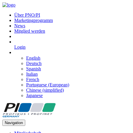
Über PNO/PI
Marketingprogramm
News
Mitglied werden
Login
English
Deutsch
Spanish
Italian
French
Portuguese (European)
Chinese (simplified)
Japanese
Navigation