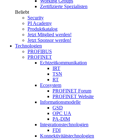
Working Groups
Zertifizierte Spezialisten
Beliebt
Security
PI Academy
Produktkatalog
Jetzt Mitglied werden!
Jetzt Sponsor werden!
Technologien
PROFIBUS
PROFINET
Echtzeitkommunikation
IRT
TSN
RT
Ecosystem
PROFINET Forum
PROFINET Website
Informationsmodelle
GSD
OPC UA
PA-DIM
Integrationstechnologien
FDI
Konnektivitätstechnologien