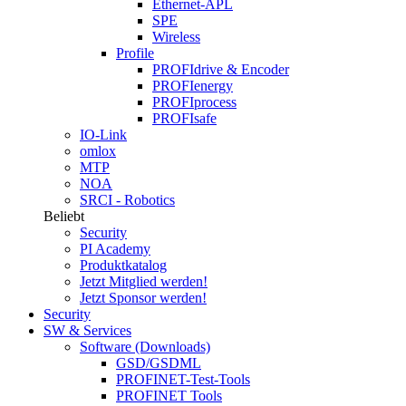
Ethernet-APL
SPE
Wireless
Profile
PROFIdrive & Encoder
PROFIenergy
PROFIprocess
PROFIsafe
IO-Link
omlox
MTP
NOA
SRCI - Robotics
Beliebt
Security
PI Academy
Produktkatalog
Jetzt Mitglied werden!
Jetzt Sponsor werden!
Security
SW & Services
Software (Downloads)
GSD/GSDML
PROFINET-Test-Tools
PROFINET Tools