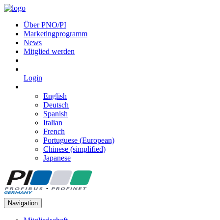
Über PNO/PI
Marketingprogramm
News
Mitglied werden
Login
English
Deutsch
Spanish
Italian
French
Portuguese (European)
Chinese (simplified)
Japanese
Navigation