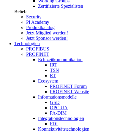
Working Groups
Zertifizierte Spezialisten
Beliebt
Security
PI Academy
Produktkatalog
Jetzt Mitglied werden!
Jetzt Sponsor werden!
Technologien
PROFIBUS
PROFINET
Echtzeitkommunikation
IRT
TSN
RT
Ecosystem
PROFINET Forum
PROFINET Website
Informationsmodelle
GSD
OPC UA
PA-DIM
Integrationstechnologien
FDI
Konnektivitätstechnologien