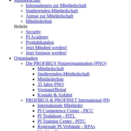
Mitgliedschaft
Informationen zur Mitgliedschaft
Studierenden-Mitgliedschaft
Antrag zur Mitgliedschaft
Mitgliederliste
Beliebt
Security
PI Academy
Produktkatalog
Jetzt Mitglied werden!
Jetzt Sponsor werden!
Organisation
Die PROFIBUS Nutzerorganisation (PNO)
Mitgliedschaft
Studierenden-Mitgliedschaft
Mitgliederliste
35 Jahre PNO
Vorstand/Beirat
Kontakt & Anfahrt
PROFIBUS & PROFINET International (PI)
Internationale Mitglieder
PI Competence Center - PICC
PI Testlabore - PITL
PI Training Center - PITC
Regionale PI-Verbände - RPAs