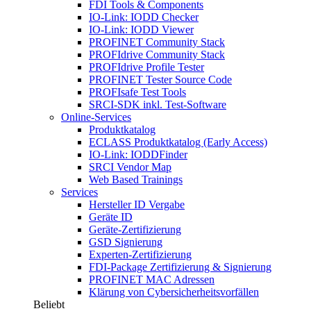
FDI Tools & Components
IO-Link: IODD Checker
IO-Link: IODD Viewer
PROFINET Community Stack
PROFIdrive Community Stack
PROFIdrive Profile Tester
PROFINET Tester Source Code
PROFIsafe Test Tools
SRCI-SDK inkl. Test-Software
Online-Services
Produktkatalog
ECLASS Produktkatalog (Early Access)
IO-Link: IODDFinder
SRCI Vendor Map
Web Based Trainings
Services
Hersteller ID Vergabe
Geräte ID
Geräte-Zertifizierung
GSD Signierung
Experten-Zertifizierung
FDI-Package Zertifizierung & Signierung
PROFINET MAC Adressen
Klärung von Cybersicherheitsvorfällen
Beliebt