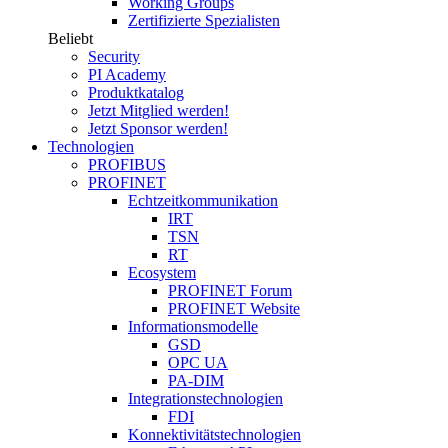
Working Groups
Zertifizierte Spezialisten
Beliebt
Security
PI Academy
Produktkatalog
Jetzt Mitglied werden!
Jetzt Sponsor werden!
Technologien
PROFIBUS
PROFINET
Echtzeitkommunikation
IRT
TSN
RT
Ecosystem
PROFINET Forum
PROFINET Website
Informationsmodelle
GSD
OPC UA
PA-DIM
Integrationstechnologien
FDI
Konnektivitätstechnologien