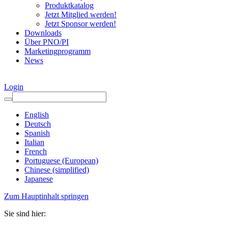
Produktkatalog
Jetzt Mitglied werden!
Jetzt Sponsor werden!
Downloads
Über PNO/PI
Marketingprogramm
News
Login
English
Deutsch
Spanish
Italian
French
Portuguese (European)
Chinese (simplified)
Japanese
Zum Hauptinhalt springen
Sie sind hier: