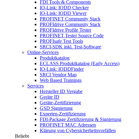
FDI Tools & Components
IO-Link: IODD Checker
IO-Link: IODD Viewer
PROFINET Community Stack
PROFIdrive Community Stack
PROFIdrive Profile Tester
PROFINET Tester Source Code
PROFIsafe Test Tools
SRCI-SDK inkl. Test-Software
Online-Services
Produktkatalog
ECLASS Produktkatalog (Early Access)
IO-Link: IODDFinder
SRCI Vendor Map
Web Based Trainings
Services
Hersteller ID Vergabe
Geräte ID
Geräte-Zertifizierung
GSD Signierung
Experten-Zertifizierung
FDI-Package Zertifizierung & Signierung
PROFINET MAC Adressen
Klärung von Cybersicherheitsvorfällen
Beliebt