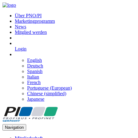
Über PNO/PI
Marketingprogramm
News
Mitglied werden
Login
English
Deutsch
Spanish
Italian
French
Portuguese (European)
Chinese (simplified)
Japanese
Navigation