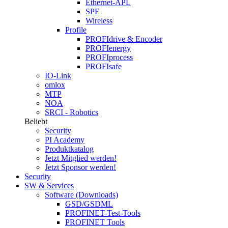
Ethernet-APL
SPE
Wireless
Profile
PROFIdrive & Encoder
PROFIenergy
PROFIprocess
PROFIsafe
IO-Link
omlox
MTP
NOA
SRCI - Robotics
Beliebt
Security
PI Academy
Produktkatalog
Jetzt Mitglied werden!
Jetzt Sponsor werden!
Security
SW & Services
Software (Downloads)
GSD/GSDML
PROFINET-Test-Tools
PROFINET Tools