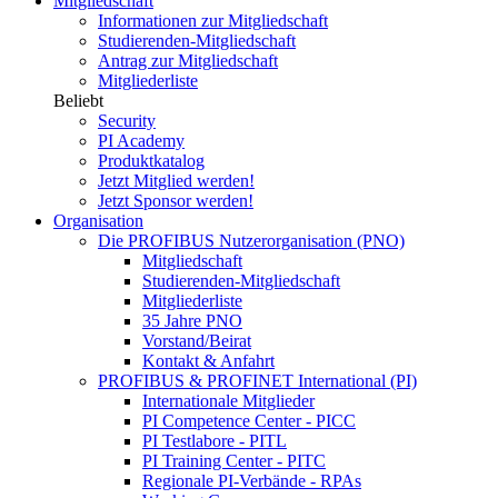
Mitgliedschaft
Informationen zur Mitgliedschaft
Studierenden-Mitgliedschaft
Antrag zur Mitgliedschaft
Mitgliederliste
Beliebt
Security
PI Academy
Produktkatalog
Jetzt Mitglied werden!
Jetzt Sponsor werden!
Organisation
Die PROFIBUS Nutzerorganisation (PNO)
Mitgliedschaft
Studierenden-Mitgliedschaft
Mitgliederliste
35 Jahre PNO
Vorstand/Beirat
Kontakt & Anfahrt
PROFIBUS & PROFINET International (PI)
Internationale Mitglieder
PI Competence Center - PICC
PI Testlabore - PITL
PI Training Center - PITC
Regionale PI-Verbände - RPAs