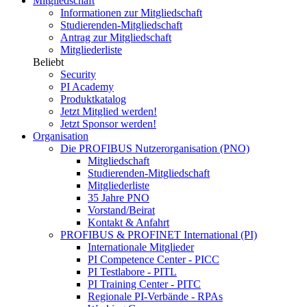
Mitgliedschaft
Informationen zur Mitgliedschaft
Studierenden-Mitgliedschaft
Antrag zur Mitgliedschaft
Mitgliederliste
Beliebt
Security
PI Academy
Produktkatalog
Jetzt Mitglied werden!
Jetzt Sponsor werden!
Organisation
Die PROFIBUS Nutzerorganisation (PNO)
Mitgliedschaft
Studierenden-Mitgliedschaft
Mitgliederliste
35 Jahre PNO
Vorstand/Beirat
Kontakt & Anfahrt
PROFIBUS & PROFINET International (PI)
Internationale Mitglieder
PI Competence Center - PICC
PI Testlabore - PITL
PI Training Center - PITC
Regionale PI-Verbände - RPAs