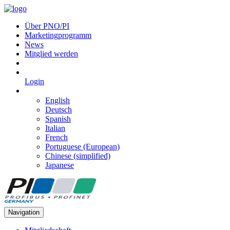
Über PNO/PI
Marketingprogramm
News
Mitglied werden
Login
English
Deutsch
Spanish
Italian
French
Portuguese (European)
Chinese (simplified)
Japanese
Navigation