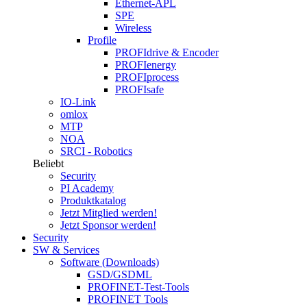
Ethernet-APL
SPE
Wireless
Profile
PROFIdrive & Encoder
PROFIenergy
PROFIprocess
PROFIsafe
IO-Link
omlox
MTP
NOA
SRCI - Robotics
Beliebt
Security
PI Academy
Produktkatalog
Jetzt Mitglied werden!
Jetzt Sponsor werden!
Security
SW & Services
Software (Downloads)
GSD/GSDML
PROFINET-Test-Tools
PROFINET Tools