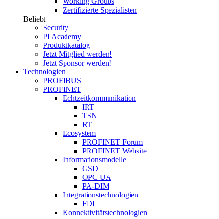
Working Groups
Zertifizierte Spezialisten
Beliebt
Security
PI Academy
Produktkatalog
Jetzt Mitglied werden!
Jetzt Sponsor werden!
Technologien
PROFIBUS
PROFINET
Echtzeitkommunikation
IRT
TSN
RT
Ecosystem
PROFINET Forum
PROFINET Website
Informationsmodelle
GSD
OPC UA
PA-DIM
Integrationstechnologien
FDI
Konnektivitätstechnologien