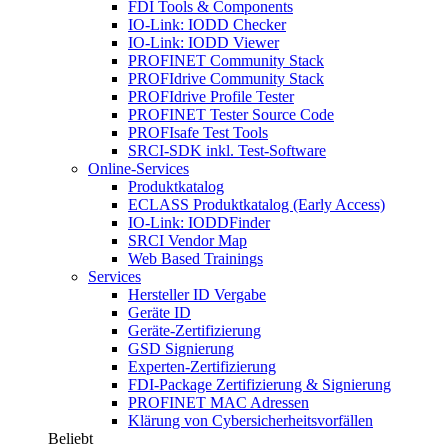
FDI Tools & Components
IO-Link: IODD Checker
IO-Link: IODD Viewer
PROFINET Community Stack
PROFIdrive Community Stack
PROFIdrive Profile Tester
PROFINET Tester Source Code
PROFIsafe Test Tools
SRCI-SDK inkl. Test-Software
Online-Services
Produktkatalog
ECLASS Produktkatalog (Early Access)
IO-Link: IODDFinder
SRCI Vendor Map
Web Based Trainings
Services
Hersteller ID Vergabe
Geräte ID
Geräte-Zertifizierung
GSD Signierung
Experten-Zertifizierung
FDI-Package Zertifizierung & Signierung
PROFINET MAC Adressen
Klärung von Cybersicherheitsvorfällen
Beliebt