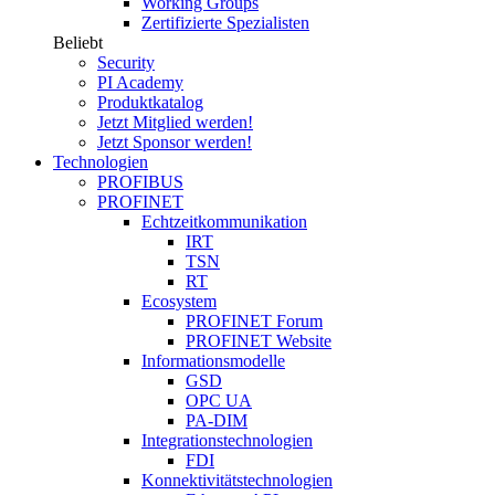
Working Groups
Zertifizierte Spezialisten
Beliebt
Security
PI Academy
Produktkatalog
Jetzt Mitglied werden!
Jetzt Sponsor werden!
Technologien
PROFIBUS
PROFINET
Echtzeitkommunikation
IRT
TSN
RT
Ecosystem
PROFINET Forum
PROFINET Website
Informationsmodelle
GSD
OPC UA
PA-DIM
Integrationstechnologien
FDI
Konnektivitätstechnologien