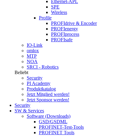
Ethernet-APL
SPE
Wireless
Profile
PROFIdrive & Encoder
PROFIenergy
PROFIprocess
PROFIsafe
IO-Link
omlox
MTP
NOA
SRCI - Robotics
Beliebt
Security
PI Academy
Produktkatalog
Jetzt Mitglied werden!
Jetzt Sponsor werden!
Security
SW & Services
Software (Downloads)
GSD/GSDML
PROFINET-Test-Tools
PROFINET Tools