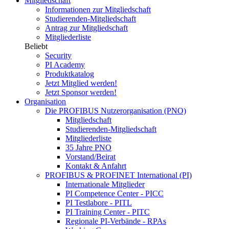
Mitgliedschaft
Informationen zur Mitgliedschaft
Studierenden-Mitgliedschaft
Antrag zur Mitgliedschaft
Mitgliederliste
Beliebt
Security
PI Academy
Produktkatalog
Jetzt Mitglied werden!
Jetzt Sponsor werden!
Organisation
Die PROFIBUS Nutzerorganisation (PNO)
Mitgliedschaft
Studierenden-Mitgliedschaft
Mitgliederliste
35 Jahre PNO
Vorstand/Beirat
Kontakt & Anfahrt
PROFIBUS & PROFINET International (PI)
Internationale Mitglieder
PI Competence Center - PICC
PI Testlabore - PITL
PI Training Center - PITC
Regionale PI-Verbände - RPAs