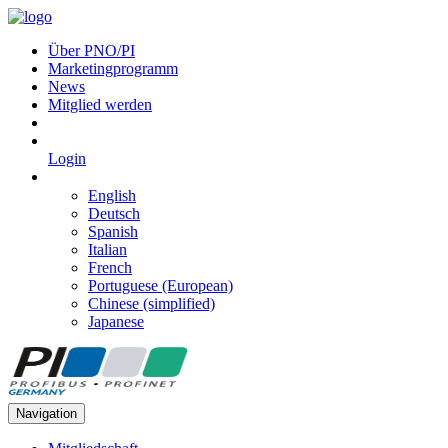
Über PNO/PI
Marketingprogramm
News
Mitglied werden
Login
English
Deutsch
Spanish
Italian
French
Portuguese (European)
Chinese (simplified)
Japanese
Navigation