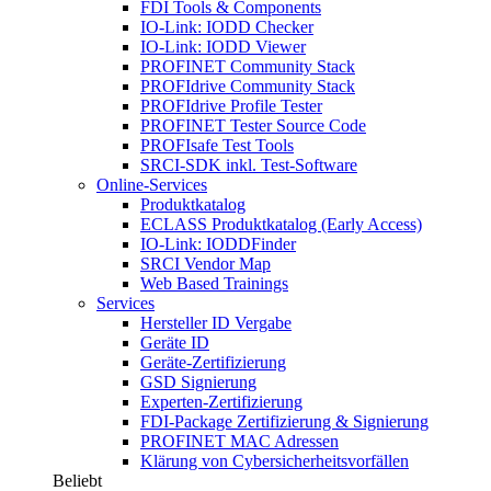
FDI Tools & Components
IO-Link: IODD Checker
IO-Link: IODD Viewer
PROFINET Community Stack
PROFIdrive Community Stack
PROFIdrive Profile Tester
PROFINET Tester Source Code
PROFIsafe Test Tools
SRCI-SDK inkl. Test-Software
Online-Services
Produktkatalog
ECLASS Produktkatalog (Early Access)
IO-Link: IODDFinder
SRCI Vendor Map
Web Based Trainings
Services
Hersteller ID Vergabe
Geräte ID
Geräte-Zertifizierung
GSD Signierung
Experten-Zertifizierung
FDI-Package Zertifizierung & Signierung
PROFINET MAC Adressen
Klärung von Cybersicherheitsvorfällen
Beliebt