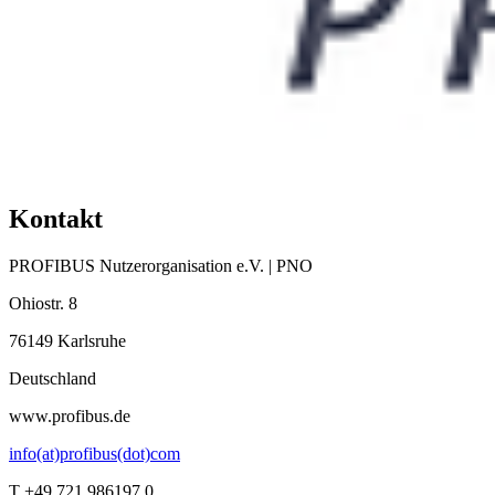
Kontakt
PROFIBUS Nutzerorganisation e.V. | PNO
Ohiostr. 8
76149 Karlsruhe
Deutschland
www.profibus.de
info(at)profibus(dot)com
T +49 721 986197 0