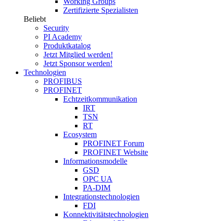
Working Groups
Zertifizierte Spezialisten
Beliebt
Security
PI Academy
Produktkatalog
Jetzt Mitglied werden!
Jetzt Sponsor werden!
Technologien
PROFIBUS
PROFINET
Echtzeitkommunikation
IRT
TSN
RT
Ecosystem
PROFINET Forum
PROFINET Website
Informationsmodelle
GSD
OPC UA
PA-DIM
Integrationstechnologien
FDI
Konnektivitätstechnologien