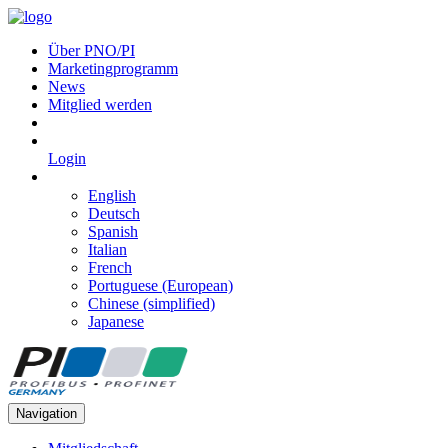
Über PNO/PI
Marketingprogramm
News
Mitglied werden
Login
English
Deutsch
Spanish
Italian
French
Portuguese (European)
Chinese (simplified)
Japanese
Navigation