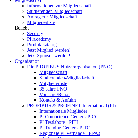
Mitgliedschaft
Informationen zur Mitgliedschaft
Studierenden-Mitgliedschaft
Antrag zur Mitgliedschaft
Mitgliederliste
Beliebt
Security
PI Academy
Produktkatalog
Jetzt Mitglied werden!
Jetzt Sponsor werden!
Organisation
Die PROFIBUS Nutzerorganisation (PNO)
Mitgliedschaft
Studierenden-Mitgliedschaft
Mitgliederliste
35 Jahre PNO
Vorstand/Beirat
Kontakt & Anfahrt
PROFIBUS & PROFINET International (PI)
Internationale Mitglieder
PI Competence Center - PICC
PI Testlabore - PITL
PI Training Center - PITC
Regionale PI-Verbände - RPAs