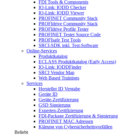
FDI Tools & Components
IO-Link: IODD Checker
IO-Link: IODD Viewer
PROFINET Community Stack
PROFIdrive Community Stack
PROFIdrive Profile Tester
PROFINET Tester Source Code
PROFIsafe Test Tools
SRCI-SDK inkl. Test-Software
Online-Services
Produktkatalog
ECLASS Produktkatalog (Early Access)
IO-Link: IODDFinder
SRCI Vendor Map
Web Based Trainings
Services
Hersteller ID Vergabe
Geräte ID
Geräte-Zertifizierung
GSD Signierung
Experten-Zertifizierung
FDI-Package Zertifizierung & Signierung
PROFINET MAC Adressen
Klärung von Cybersicherheitsvorfällen
Beliebt