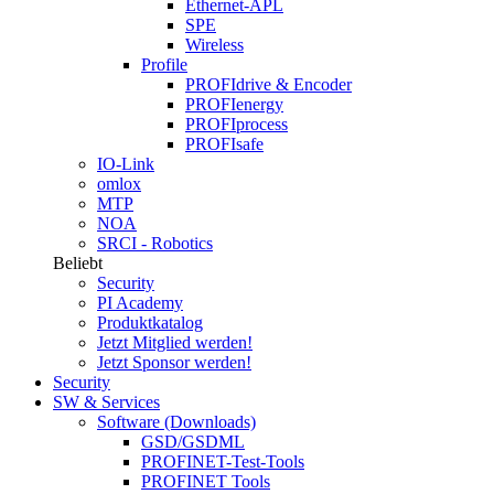
Ethernet-APL
SPE
Wireless
Profile
PROFIdrive & Encoder
PROFIenergy
PROFIprocess
PROFIsafe
IO-Link
omlox
MTP
NOA
SRCI - Robotics
Beliebt
Security
PI Academy
Produktkatalog
Jetzt Mitglied werden!
Jetzt Sponsor werden!
Security
SW & Services
Software (Downloads)
GSD/GSDML
PROFINET-Test-Tools
PROFINET Tools