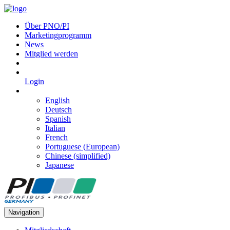
Über PNO/PI
Marketingprogramm
News
Mitglied werden
Login
English
Deutsch
Spanish
Italian
French
Portuguese (European)
Chinese (simplified)
Japanese
Navigation