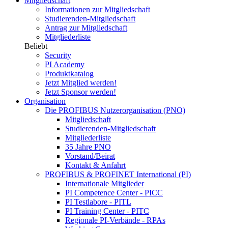
Mitgliedschaft
Informationen zur Mitgliedschaft
Studierenden-Mitgliedschaft
Antrag zur Mitgliedschaft
Mitgliederliste
Beliebt
Security
PI Academy
Produktkatalog
Jetzt Mitglied werden!
Jetzt Sponsor werden!
Organisation
Die PROFIBUS Nutzerorganisation (PNO)
Mitgliedschaft
Studierenden-Mitgliedschaft
Mitgliederliste
35 Jahre PNO
Vorstand/Beirat
Kontakt & Anfahrt
PROFIBUS & PROFINET International (PI)
Internationale Mitglieder
PI Competence Center - PICC
PI Testlabore - PITL
PI Training Center - PITC
Regionale PI-Verbände - RPAs