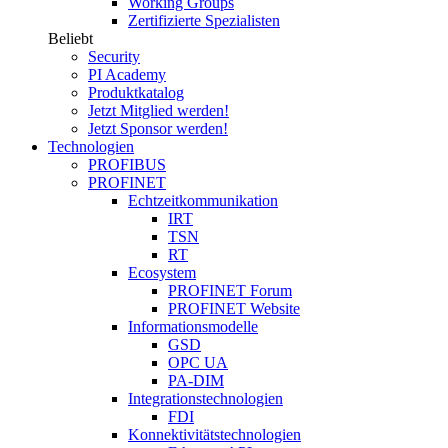
Working Groups
Zertifizierte Spezialisten
Beliebt
Security
PI Academy
Produktkatalog
Jetzt Mitglied werden!
Jetzt Sponsor werden!
Technologien
PROFIBUS
PROFINET
Echtzeitkommunikation
IRT
TSN
RT
Ecosystem
PROFINET Forum
PROFINET Website
Informationsmodelle
GSD
OPC UA
PA-DIM
Integrationstechnologien
FDI
Konnektivitätstechnologien