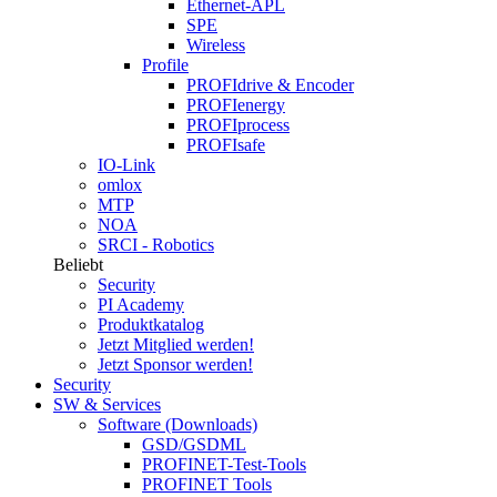
Ethernet-APL
SPE
Wireless
Profile
PROFIdrive & Encoder
PROFIenergy
PROFIprocess
PROFIsafe
IO-Link
omlox
MTP
NOA
SRCI - Robotics
Beliebt
Security
PI Academy
Produktkatalog
Jetzt Mitglied werden!
Jetzt Sponsor werden!
Security
SW & Services
Software (Downloads)
GSD/GSDML
PROFINET-Test-Tools
PROFINET Tools