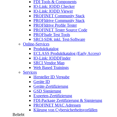
FDI Tools & Components
IO-Link: IODD Checker
IO-Link: IODD Viewer
PROFINET Community Stack
PROFIdrive Community Stack
PROFIdrive Profile Tester
PROFINET Tester Source Code
PROFIsafe Test Tools
SRCI-SDK inkl. Test-Software
Online-Services
Produktkatalog
ECLASS Produktkatalog (Early Access)
IO-Link: IODDFinder
SRCI Vendor Map
Web Based Trainings
Services
Hersteller ID Vergabe
Geräte ID
Geräte-Zertifizierung
GSD Signierung
Experten-Zertifizierung
FDI-Package Zertifizierung & Signierung
PROFINET MAC Adressen
Klärung von Cybersicherheitsvorfällen
Beliebt