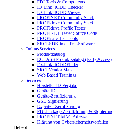
FDI Tools & Components
IO-Link: IODD Checker
IO-Link: IODD Viewer
PROFINET Community Stack
PROFIdrive Community Stack
PROFIdrive Profile Tester
PROFINET Tester Source Code
PROFIsafe Test Tools
SRCI-SDK inkl. Test-Software
Online-Services
Produktkatalog
ECLASS Produktkatalog (Early Access)
IO-Link: IODDFinder
SRCI Vendor Map
Web Based Trainings
Services
Hersteller ID Vergabe
Geräte ID
Geräte-Zertifizierung
GSD Signierung
Experten-Zertifizierung
FDI-Package Zertifizierung & Signierung
PROFINET MAC Adressen
Klärung von Cybersicherheitsvorfällen
Beliebt