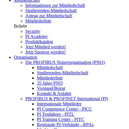
Mitgliedschaft
Informationen zur Mitgliedschaft
Studierenden-Mitgliedschaft
Antrag zur Mitgliedschaft
Mitgliederliste
Beliebt
Security
PI Academy
Produktkatalog
Jetzt Mitglied werden!
Jetzt Sponsor werden!
Organisation
Die PROFIBUS Nutzerorganisation (PNO)
Mitgliedschaft
Studierenden-Mitgliedschaft
Mitgliederliste
35 Jahre PNO
Vorstand/Beirat
Kontakt & Anfahrt
PROFIBUS & PROFINET International (PI)
Internationale Mitglieder
PI Competence Center - PICC
PI Testlabore - PITL
PI Training Center - PITC
Regionale PI-Verbände - RPAs