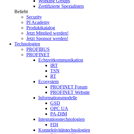
Working Groups
Zertifizierte Spezialisten
Beliebt
Security
PI Academy
Produktkatalog
Jetzt Mitglied werden!
Jetzt Sponsor werden!
Technologien
PROFIBUS
PROFINET
Echtzeitkommunikation
IRT
TSN
RT
Ecosystem
PROFINET Forum
PROFINET Website
Informationsmodelle
GSD
OPC UA
PA-DIM
Integrationstechnologien
FDI
Konnektivitätstechnologien