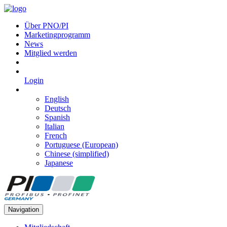
Über PNO/PI
Marketingprogramm
News
Mitglied werden
Login
English
Deutsch
Spanish
Italian
French
Portuguese (European)
Chinese (simplified)
Japanese
Navigation