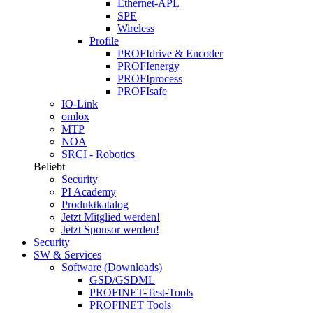
Ethernet-APL
SPE
Wireless
Profile
PROFIdrive & Encoder
PROFIenergy
PROFIprocess
PROFIsafe
IO-Link
omlox
MTP
NOA
SRCI - Robotics
Beliebt
Security
PI Academy
Produktkatalog
Jetzt Mitglied werden!
Jetzt Sponsor werden!
Security
SW & Services
Software (Downloads)
GSD/GSDML
PROFINET-Test-Tools
PROFINET Tools