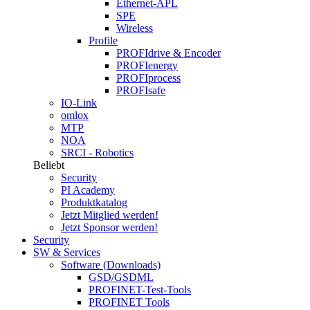
Ethernet-APL
SPE
Wireless
Profile
PROFIdrive & Encoder
PROFIenergy
PROFIprocess
PROFIsafe
IO-Link
omlox
MTP
NOA
SRCI - Robotics
Beliebt
Security
PI Academy
Produktkatalog
Jetzt Mitglied werden!
Jetzt Sponsor werden!
Security
SW & Services
Software (Downloads)
GSD/GSDML
PROFINET-Test-Tools
PROFINET Tools