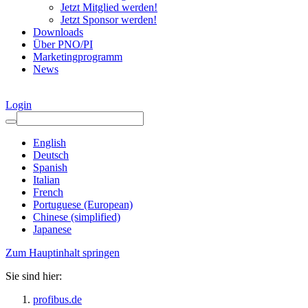
Jetzt Mitglied werden!
Jetzt Sponsor werden!
Downloads
Über PNO/PI
Marketingprogramm
News
Login
English
Deutsch
Spanish
Italian
French
Portuguese (European)
Chinese (simplified)
Japanese
Zum Hauptinhalt springen
Sie sind hier:
profibus.de