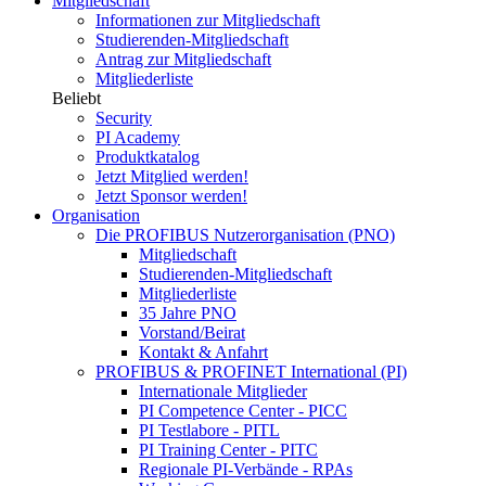
Mitgliedschaft
Informationen zur Mitgliedschaft
Studierenden-Mitgliedschaft
Antrag zur Mitgliedschaft
Mitgliederliste
Beliebt
Security
PI Academy
Produktkatalog
Jetzt Mitglied werden!
Jetzt Sponsor werden!
Organisation
Die PROFIBUS Nutzerorganisation (PNO)
Mitgliedschaft
Studierenden-Mitgliedschaft
Mitgliederliste
35 Jahre PNO
Vorstand/Beirat
Kontakt & Anfahrt
PROFIBUS & PROFINET International (PI)
Internationale Mitglieder
PI Competence Center - PICC
PI Testlabore - PITL
PI Training Center - PITC
Regionale PI-Verbände - RPAs