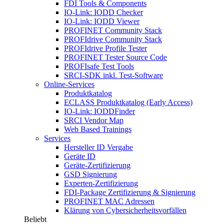
FDI Tools & Components
IO-Link: IODD Checker
IO-Link: IODD Viewer
PROFINET Community Stack
PROFIdrive Community Stack
PROFIdrive Profile Tester
PROFINET Tester Source Code
PROFIsafe Test Tools
SRCI-SDK inkl. Test-Software
Online-Services
Produktkatalog
ECLASS Produktkatalog (Early Access)
IO-Link: IODDFinder
SRCI Vendor Map
Web Based Trainings
Services
Hersteller ID Vergabe
Geräte ID
Geräte-Zertifizierung
GSD Signierung
Experten-Zertifizierung
FDI-Package Zertifizierung & Signierung
PROFINET MAC Adressen
Klärung von Cybersicherheitsvorfällen
Beliebt