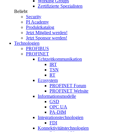
Working Groups
Zertifizierte Spezialisten
Beliebt
Security
PI Academy
Produktkatalog
Jetzt Mitglied werden!
Jetzt Sponsor werden!
Technologien
PROFIBUS
PROFINET
Echtzeitkommunikation
IRT
TSN
RT
Ecosystem
PROFINET Forum
PROFINET Website
Informationsmodelle
GSD
OPC UA
PA-DIM
Integrationstechnologien
FDI
Konnektivitätstechnologien