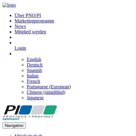
Über PNO/PI
Marketingprogramm
News
Mitglied werden
Login
English
Deutsch
Spanish
Italian
French
Portuguese (European)
Chinese (simplified)
Japanese
Navigation