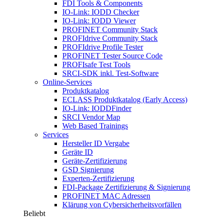
FDI Tools & Components
IO-Link: IODD Checker
IO-Link: IODD Viewer
PROFINET Community Stack
PROFIdrive Community Stack
PROFIdrive Profile Tester
PROFINET Tester Source Code
PROFIsafe Test Tools
SRCI-SDK inkl. Test-Software
Online-Services
Produktkatalog
ECLASS Produktkatalog (Early Access)
IO-Link: IODDFinder
SRCI Vendor Map
Web Based Trainings
Services
Hersteller ID Vergabe
Geräte ID
Geräte-Zertifizierung
GSD Signierung
Experten-Zertifizierung
FDI-Package Zertifizierung & Signierung
PROFINET MAC Adressen
Klärung von Cybersicherheitsvorfällen
Beliebt