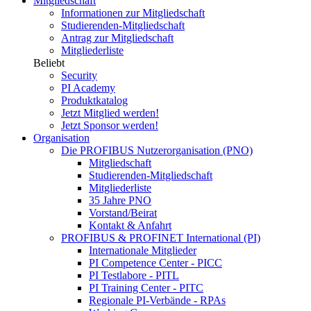
Mitgliedschaft
Informationen zur Mitgliedschaft
Studierenden-Mitgliedschaft
Antrag zur Mitgliedschaft
Mitgliederliste
Beliebt
Security
PI Academy
Produktkatalog
Jetzt Mitglied werden!
Jetzt Sponsor werden!
Organisation
Die PROFIBUS Nutzerorganisation (PNO)
Mitgliedschaft
Studierenden-Mitgliedschaft
Mitgliederliste
35 Jahre PNO
Vorstand/Beirat
Kontakt & Anfahrt
PROFIBUS & PROFINET International (PI)
Internationale Mitglieder
PI Competence Center - PICC
PI Testlabore - PITL
PI Training Center - PITC
Regionale PI-Verbände - RPAs