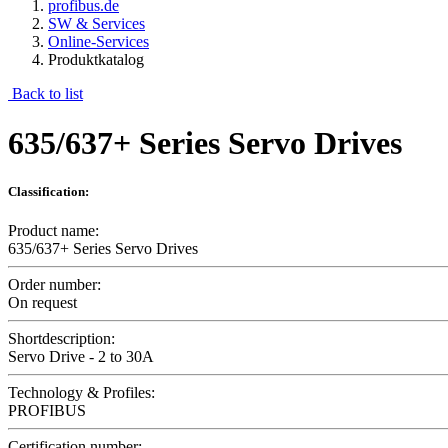
profibus.de
SW & Services
Online-Services
Produktkatalog
Back to list
635/637+ Series Servo Drives
Classification:
Product name:
635/637+ Series Servo Drives
Order number:
On request
Shortdescription:
Servo Drive - 2 to 30A
Technology & Profiles:
PROFIBUS
Certification number: