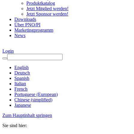
Produktkatalog
Jetzt Mitglied werden!
Jetzt Sponsor werden!
Downloads
Über PNO/PI
Marketingprogramm
News
Login
English
Deutsch
Spanish
Italian
French
Portuguese (European)
Chinese (simplified)
Japanese
Zum Hauptinhalt springen
Sie sind hier: