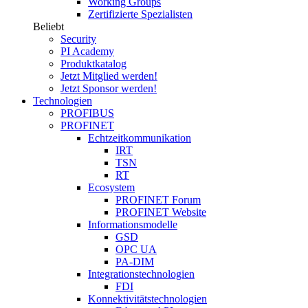
Working Groups
Zertifizierte Spezialisten
Beliebt
Security
PI Academy
Produktkatalog
Jetzt Mitglied werden!
Jetzt Sponsor werden!
Technologien
PROFIBUS
PROFINET
Echtzeitkommunikation
IRT
TSN
RT
Ecosystem
PROFINET Forum
PROFINET Website
Informationsmodelle
GSD
OPC UA
PA-DIM
Integrationstechnologien
FDI
Konnektivitätstechnologien