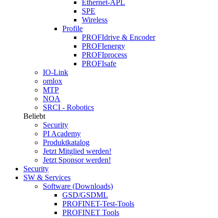
Ethernet-APL
SPE
Wireless
Profile
PROFIdrive & Encoder
PROFIenergy
PROFIprocess
PROFIsafe
IO-Link
omlox
MTP
NOA
SRCI - Robotics
Beliebt
Security
PI Academy
Produktkatalog
Jetzt Mitglied werden!
Jetzt Sponsor werden!
Security
SW & Services
Software (Downloads)
GSD/GSDML
PROFINET-Test-Tools
PROFINET Tools