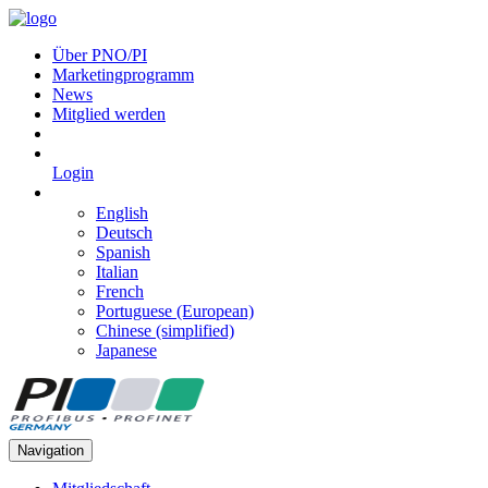
Über PNO/PI
Marketingprogramm
News
Mitglied werden
Login
English
Deutsch
Spanish
Italian
French
Portuguese (European)
Chinese (simplified)
Japanese
Navigation