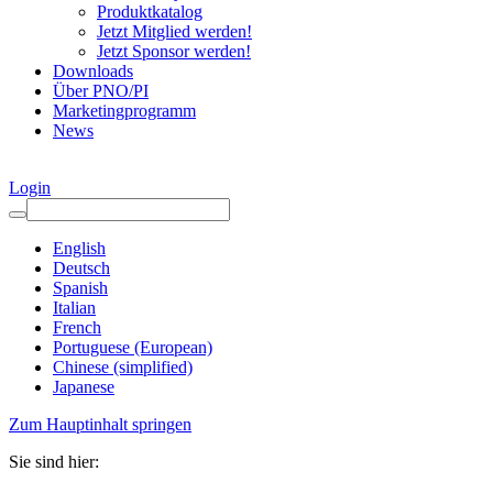
Produktkatalog
Jetzt Mitglied werden!
Jetzt Sponsor werden!
Downloads
Über PNO/PI
Marketingprogramm
News
Login
English
Deutsch
Spanish
Italian
French
Portuguese (European)
Chinese (simplified)
Japanese
Zum Hauptinhalt springen
Sie sind hier: