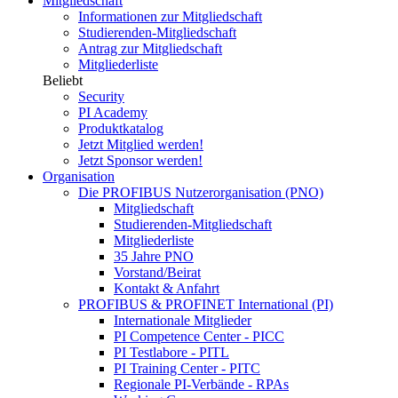
Mitgliedschaft
Informationen zur Mitgliedschaft
Studierenden-Mitgliedschaft
Antrag zur Mitgliedschaft
Mitgliederliste
Beliebt
Security
PI Academy
Produktkatalog
Jetzt Mitglied werden!
Jetzt Sponsor werden!
Organisation
Die PROFIBUS Nutzerorganisation (PNO)
Mitgliedschaft
Studierenden-Mitgliedschaft
Mitgliederliste
35 Jahre PNO
Vorstand/Beirat
Kontakt & Anfahrt
PROFIBUS & PROFINET International (PI)
Internationale Mitglieder
PI Competence Center - PICC
PI Testlabore - PITL
PI Training Center - PITC
Regionale PI-Verbände - RPAs