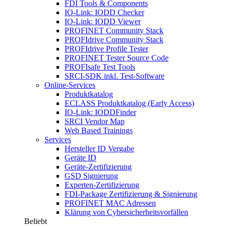
FDI Tools & Components
IO-Link: IODD Checker
IO-Link: IODD Viewer
PROFINET Community Stack
PROFIdrive Community Stack
PROFIdrive Profile Tester
PROFINET Tester Source Code
PROFIsafe Test Tools
SRCI-SDK inkl. Test-Software
Online-Services
Produktkatalog
ECLASS Produktkatalog (Early Access)
IO-Link: IODDFinder
SRCI Vendor Map
Web Based Trainings
Services
Hersteller ID Vergabe
Geräte ID
Geräte-Zertifizierung
GSD Signierung
Experten-Zertifizierung
FDI-Package Zertifizierung & Signierung
PROFINET MAC Adressen
Klärung von Cybersicherheitsvorfällen
Beliebt