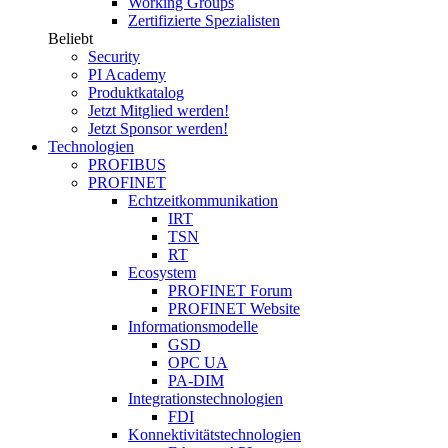
Working Groups
Zertifizierte Spezialisten
Beliebt
Security
PI Academy
Produktkatalog
Jetzt Mitglied werden!
Jetzt Sponsor werden!
Technologien
PROFIBUS
PROFINET
Echtzeitkommunikation
IRT
TSN
RT
Ecosystem
PROFINET Forum
PROFINET Website
Informationsmodelle
GSD
OPC UA
PA-DIM
Integrationstechnologien
FDI
Konnektivitätstechnologien