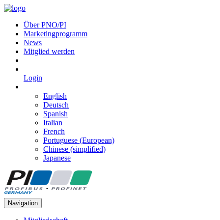
Über PNO/PI
Marketingprogramm
News
Mitglied werden
Login
English
Deutsch
Spanish
Italian
French
Portuguese (European)
Chinese (simplified)
Japanese
Navigation