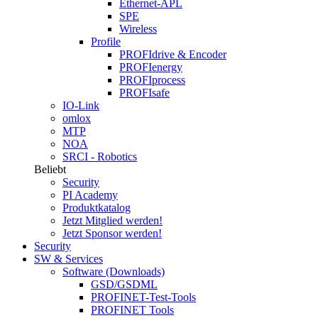
Ethernet-APL
SPE
Wireless
Profile
PROFIdrive & Encoder
PROFIenergy
PROFIprocess
PROFIsafe
IO-Link
omlox
MTP
NOA
SRCI - Robotics
Beliebt
Security
PI Academy
Produktkatalog
Jetzt Mitglied werden!
Jetzt Sponsor werden!
Security
SW & Services
Software (Downloads)
GSD/GSDML
PROFINET-Test-Tools
PROFINET Tools