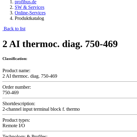
profibus.de
SW & Services
Online-Services
Produktkatalog
Back to list
2 AI thermoc. diag. 750-469
Classification:
Product name:
2 AI thermoc. diag. 750-469
Order number:
750-469
Shortdescription:
2-channel input terminal block f. thermo
Product types:
Remote I/O
Technology & Profiles: