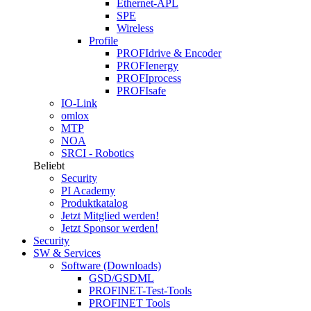
Ethernet-APL
SPE
Wireless
Profile
PROFIdrive & Encoder
PROFIenergy
PROFIprocess
PROFIsafe
IO-Link
omlox
MTP
NOA
SRCI - Robotics
Beliebt
Security
PI Academy
Produktkatalog
Jetzt Mitglied werden!
Jetzt Sponsor werden!
Security
SW & Services
Software (Downloads)
GSD/GSDML
PROFINET-Test-Tools
PROFINET Tools