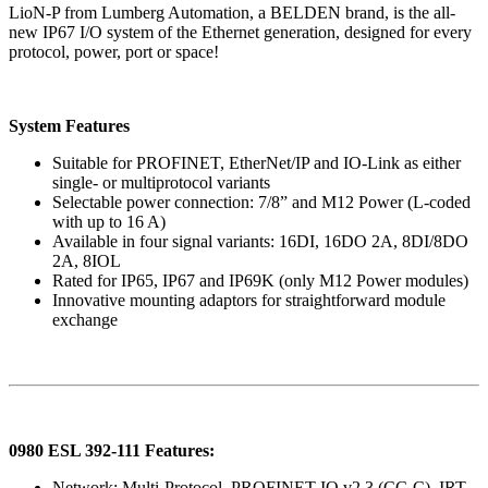
LioN-P from Lumberg Automation, a BELDEN brand, is the all-
new IP67 I/O system of the Ethernet generation, designed for every
protocol, power, port or space!
System Features
Suitable for PROFINET, EtherNet/IP and IO-Link as either
single- or multiprotocol variants
Selectable power connection: 7/8” and M12 Power (L-coded
with up to 16 A)
Available in four signal variants: 16DI, 16DO 2A, 8DI/8DO
2A, 8IOL
Rated for IP65, IP67 and IP69K (only M12 Power modules)
Innovative mounting adaptors for straightforward module
exchange
0980 ESL 392-111 Features:
Network: Multi-Protocol, PROFINET IO v2.3 (CC-C), IRT-