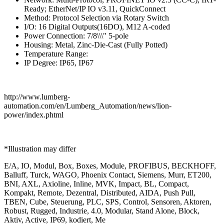
Ready; EtherNet/IP IO v3.11, QuickConnect
Method: Protocol Selection via Rotary Switch
I/O: 16 Digital Outputs(16DO), M12 A-coded
Power Connection: 7/8\\\" 5-pole
Housing: Metal, Zinc-Die-Cast (Fully Potted)
Temperature Range:
IP Degree: IP65, IP67
http://www.lumberg-
automation.com/en/Lumberg_Automation/news/lion-
power/index.phtml
*Illustration may differ
E/A, IO, Modul, Box, Boxes, Module, PROFIBUS, BECKHOFF,
Balluff, Turck, WAGO, Phoenix Contact, Siemens, Murr, ET200,
BNI, AXL, Axioline, Inline, MVK, Impact, BL, Compact,
Kompakt, Remote, Dezentral, Distributed, AIDA, Push Pull,
TBEN, Cube, Steuerung, PLC, SPS, Control, Sensoren, Aktoren,
Robust, Rugged, Industrie, 4.0, Modular, Stand Alone, Block,
Aktiv, Active, IP69, kodiert, Me