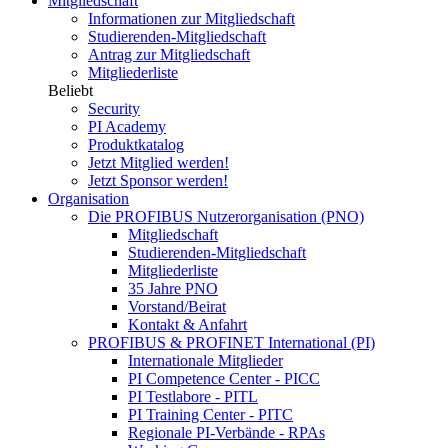
Mitgliedschaft
Informationen zur Mitgliedschaft
Studierenden-Mitgliedschaft
Antrag zur Mitgliedschaft
Mitgliederliste
Beliebt
Security
PI Academy
Produktkatalog
Jetzt Mitglied werden!
Jetzt Sponsor werden!
Organisation
Die PROFIBUS Nutzerorganisation (PNO)
Mitgliedschaft
Studierenden-Mitgliedschaft
Mitgliederliste
35 Jahre PNO
Vorstand/Beirat
Kontakt & Anfahrt
PROFIBUS & PROFINET International (PI)
Internationale Mitglieder
PI Competence Center - PICC
PI Testlabore - PITL
PI Training Center - PITC
Regionale PI-Verbände - RPAs