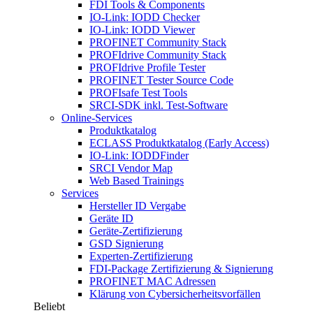
FDI Tools & Components
IO-Link: IODD Checker
IO-Link: IODD Viewer
PROFINET Community Stack
PROFIdrive Community Stack
PROFIdrive Profile Tester
PROFINET Tester Source Code
PROFIsafe Test Tools
SRCI-SDK inkl. Test-Software
Online-Services
Produktkatalog
ECLASS Produktkatalog (Early Access)
IO-Link: IODDFinder
SRCI Vendor Map
Web Based Trainings
Services
Hersteller ID Vergabe
Geräte ID
Geräte-Zertifizierung
GSD Signierung
Experten-Zertifizierung
FDI-Package Zertifizierung & Signierung
PROFINET MAC Adressen
Klärung von Cybersicherheitsvorfällen
Beliebt