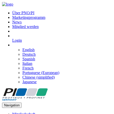
Über PNO/PI
Marketingprogramm
News
Mitglied werden
Login
English
Deutsch
Spanish
Italian
French
Portuguese (European)
Chinese (simplified)
Japanese
Navigation