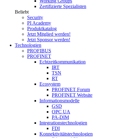
Working Groups
Zertifizierte Spezialisten
Beliebt
Security
PI Academy
Produktkatalog
Jetzt Mitglied werden!
Jetzt Sponsor werden!
Technologien
PROFIBUS
PROFINET
Echtzeitkommunikation
IRT
TSN
RT
Ecosystem
PROFINET Forum
PROFINET Website
Informationsmodelle
GSD
OPC UA
PA-DIM
Integrationstechnologien
FDI
Konnektivitätstechnologien